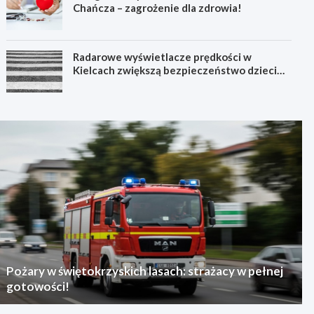
Chańcza – zagrożenie dla zdrowia!
Radarowe wyświetlacze prędkości w
Kielcach zwiększą bezpieczeństwo dzieci
przy szkołach
Pożary w świętokrzyskich lasach: strażacy w pełnej
gotowości!