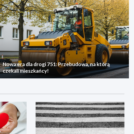
Nowa era dla drogi 751: Przebudowa, na którą
czekali mieszkańcy!