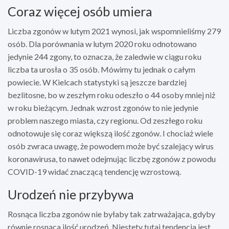
Coraz więcej osób umiera
Liczba zgonów w lutym 2021 wynosi, jak wspomnieliśmy 279
osób. Dla porównania w lutym 2020 roku odnotowano
jedynie 244 zgony, to oznacza, że zaledwie w ciągu roku
liczba ta urosła o 35 osób. Mówimy tu jednak o całym
powiecie. W Kielcach statystyki są jeszcze bardziej
bezlitosne, bo w zeszłym roku odeszło o 44 osoby mniej niż
w roku bieżącym. Jednak wzrost zgonów to nie jedynie
problem naszego miasta, czy regionu. Od zeszłego roku
odnotowuje się coraz większą ilość zgonów. I chociaż wiele
osób zwraca uwagę, że powodem może być szalejący wirus
koronawirusa, to nawet odejmując liczbę zgonów z powodu
COVID-19 widać znaczącą tendencję wzrostową.
Urodzeń nie przybywa
Rosnąca liczba zgonów nie byłaby tak zatrważająca, gdyby
równie rosnąca ilość urodzeń. Niestety tutaj tendencja jest