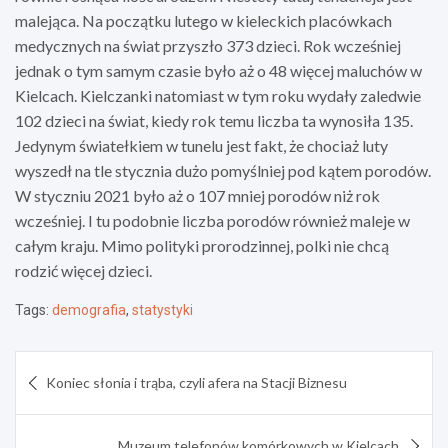
malejąca. Na początku lutego w kieleckich placówkach
medycznych na świat przyszło 373 dzieci. Rok wcześniej
jednak o tym samym czasie było aż o 48 więcej maluchów w
Kielcach. Kielczanki natomiast w tym roku wydały zaledwie
102 dzieci na świat, kiedy rok temu liczba ta wynosiła 135.
Jedynym światełkiem w tunelu jest fakt, że chociaż luty
wyszedł na tle stycznia dużo pomyślniej pod kątem porodów.
W styczniu 2021 było aż o 107 mniej porodów niż rok
wcześniej. I tu podobnie liczba porodów również maleje w
całym kraju. Mimo polityki prorodzinnej, polki nie chcą
rodzić więcej dzieci.
Tags:
demografia
,
statystyki
Nawigacja
Koniec słonia i trąba, czyli afera na Stacji Biznesu
wpisu
Muzeum telefonów komórkowych w Kielcach