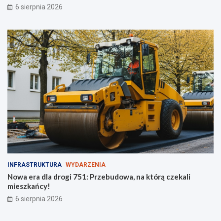
6 sierpnia 2026
d
o
z
t
i
o
e
w
ż
o
y
ś
c
i
!
INFRASTRUKTURA
WYDARZENIA
Nowa era dla drogi 751: Przebudowa, na którą czekali
mieszkańcy!
6 sierpnia 2026