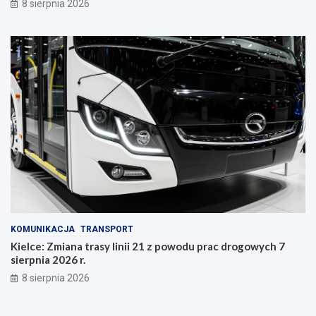
8 sierpnia 2026
n
i
e
KOMUNIKACJA
TRANSPORT
Kielce: Zmiana trasy linii 21 z powodu prac drogowych 7
sierpnia 2026 r.
8 sierpnia 2026