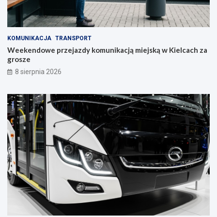
S
t
r
a
KOMUNIKACJA
TRANSPORT
w
Weekendowe przejazdy komunikacją miejską w Kielcach za
c
grosze
z
y
8 sierpnia 2026
n
i
e