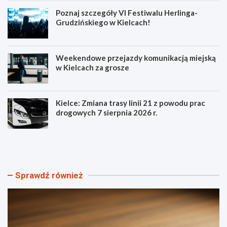
Poznaj szczegóły VI Festiwalu Herlinga-
Grudzińskiego w Kielcach!
Weekendowe przejazdy komunikacją miejską
w Kielcach za grosze
Kielce: Zmiana trasy linii 21 z powodu prac
drogowych 7 sierpnia 2026 r.
S
P
z
o
t
z
a
n
n
a
Sprawdź również
d
j
a
s
r
z
Ś
c
w
z
i
e