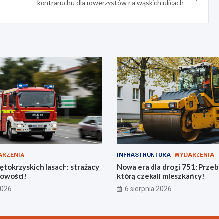
kontraruchu dla rowerzystów na wąskich ulicach
ARZENIA
INFRASTRUKTURA
WYDARZENIA
ętokrzyskich lasach: strażacy
Nowa era dla drogi 751: Prze
towości!
którą czekali mieszkańcy!
2026
6 sierpnia 2026