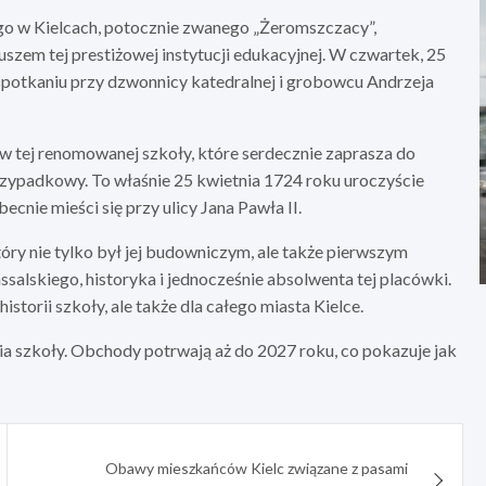
go w Kielcach, potocznie zwanego „Żeromszczacy”,
uszem tej prestiżowej instytucji edukacyjnej. W czwartek, 25
potkaniu przy dzwonnicy katedralnej i grobowcu Andrzeja
 tej renomowanej szkoły, które serdecznie zaprasza do
rzypadkowy. To właśnie 25 kwietnia 1724 roku uroczyście
ie mieści się przy ulicy Jana Pawła II.
tóry nie tylko był jej budowniczym, ale także pierwszym
lskiego, historyka i jednocześnie absolwenta tej placówki.
storii szkoły, ale także dla całego miasta Kielce.
cia szkoły. Obchody potrwają aż do 2027 roku, co pokazuje jak
Obawy mieszkańców Kielc związane z pasami