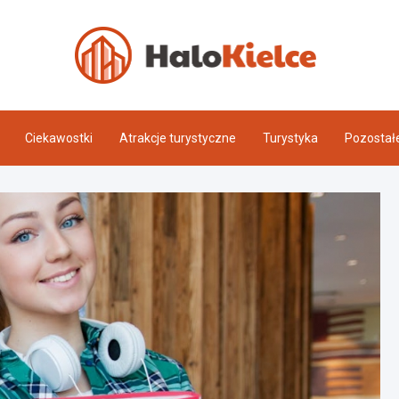
Halo 
Ciekawostki
Atrakcje turystyczne
Turystyka
Pozostał