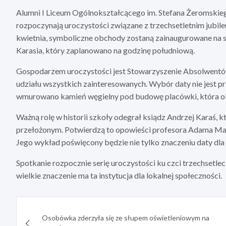
Alumni I Liceum Ogólnokształcącego im. Stefana Żeromskie
rozpoczynają uroczystości związane z trzechsetletnim jubile
kwietnia, symboliczne obchody zostaną zainaugurowane na s
Karasia, który zaplanowano na godzinę południową.
Gospodarzem uroczystości jest Stowarzyszenie Absolwentów
udziału wszystkich zainteresowanych. Wybór daty nie jest p
wmurowano kamień węgielny pod budowę placówki, która obecn
Ważną rolę w historii szkoły odegrał ksiądz Andrzej Karaś, k
przełożonym. Potwierdzą to opowieści profesora Adama Massa
Jego wykład poświęcony będzie nie tylko znaczeniu daty dla hi
Spotkanie rozpocznie serię uroczystości ku czci trzechsetle
wielkie znaczenie ma ta instytucja dla lokalnej społeczności.
Nawigacja
Osobówka zderzyła się ze słupem oświetleniowym na