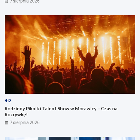
7 sierpnia 2026
ó
w
/H2
Rodzinny Piknik i Talent Show w Morawicy – Czas na
Rozrywkę!
7 sierpnia 2026