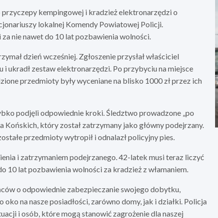
 przyczepy kempingowej i kradzież elektronarzędzi o
cjonariuszy lokalnej Komendy Powiatowej Policji.
 za nie nawet do 10 lat pozbawienia wolności.
rzymał dzień wcześniej. Zgłoszenie przysłał właściciel
u i ukradł zestaw elektronarzędzi. Po przybyciu na miejsce
adzione przedmioty były wyceniane na blisko 1000 zł przez ich
zybko podjęli odpowiednie kroki. Śledztwo prowadzone „po
a Końskich, który został zatrzymany jako główny podejrzany.
stałe przedmioty wytropił i odnalazł policyjny pies.
nia i zatrzymaniem podejrzanego. 42-latek musi teraz liczyć
o 10 lat pozbawienia wolności za kradzież z włamaniem.
ńców o odpowiednie zabezpieczanie swojego dobytku,
oko na nasze posiadłości, zarówno domy, jak i działki. Policja
acji i osób, które mogą stanowić zagrożenie dla naszej