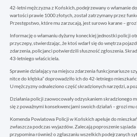
42-letni mężczyzna z Końskich, podejrzewany o włamanie do
wartości prawie 1000 złotych, został zatrzymany przez funk
Przestępstwo, które mu zarzucają, jest surowo karane – grozi
Informację o włamaniu dyżurny koneckiej jednostki policji ot
przyczepy, stwierdzając, że ktoś wdarł się do wnętrza pojazd
zdarzenia, policjanci potwierdzili słuszność zgłoszenia. Skr
43-letniego właściciela.
Sprawnie działający na miejscu zdarzenia funkcjonariusze s
nitce do kłębka” doprowadziło ich do 42-letniego mieszkańc
U mężczyzny odnaleziono część skradzionych narzędzi, a pozo
Działania policji zaowocowały odzyskaniem skradzionego mie
się z poważnymi konsekwencjami swoich działań – grozi mu d
Komenda Powiatowa Policji w Końskich apeluje do mieszka
zwłaszcza podczas wyjazdów. Zalecają poproszenie sąsiada o 
przypomina również o zgłaszaniu wszelkich podejrzanych sytu