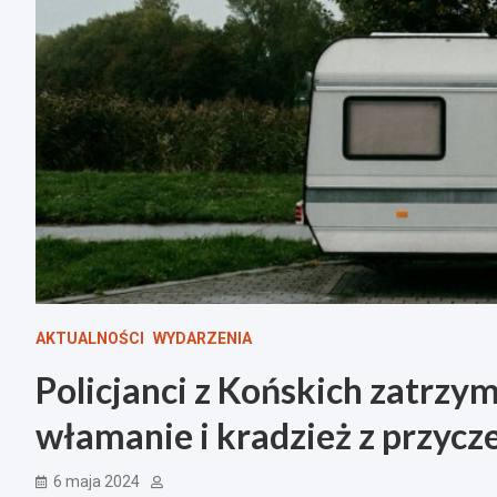
AKTUALNOŚCI
WYDARZENIA
Policjanci z Końskich zatrzy
włamanie i kradzież z przyc
6 maja 2024