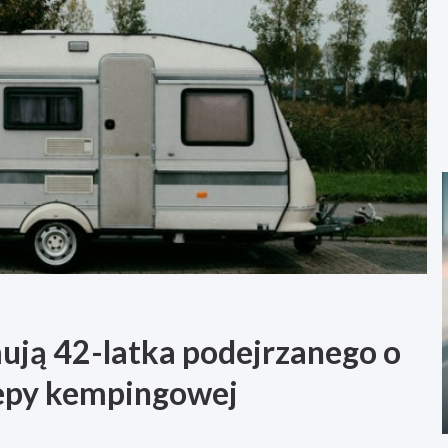
mują 42-latka podejrzanego o
zepy kempingowej