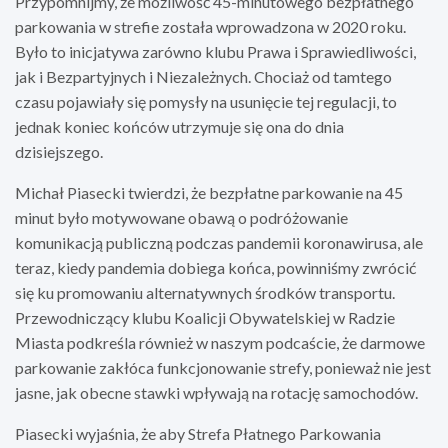
Przypomnijmy, że możliwość 45-minutowego bezpłatnego
parkowania w strefie została wprowadzona w 2020 roku.
Było to inicjatywa zarówno klubu Prawa i Sprawiedliwości,
jak i Bezpartyjnych i Niezależnych. Chociaż od tamtego
czasu pojawiały się pomysły na usunięcie tej regulacji, to
jednak koniec końców utrzymuje się ona do dnia
dzisiejszego.
Michał Piasecki twierdzi, że bezpłatne parkowanie na 45
minut było motywowane obawą o podróżowanie
komunikacją publiczną podczas pandemii koronawirusa, ale
teraz, kiedy pandemia dobiega końca, powinniśmy zwrócić
się ku promowaniu alternatywnych środków transportu.
Przewodniczący klubu Koalicji Obywatelskiej w Radzie
Miasta podkreśla również w naszym podcaście, że darmowe
parkowanie zakłóca funkcjonowanie strefy, ponieważ nie jest
jasne, jak obecne stawki wpływają na rotację samochodów.
Piasecki wyjaśnia, że aby Strefa Płatnego Parkowania