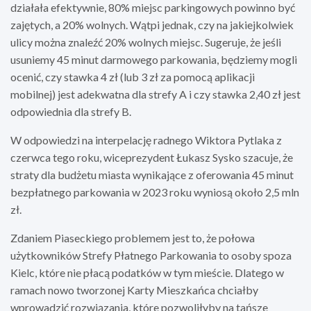
działała efektywnie, 80% miejsc parkingowych powinno być
zajętych, a 20% wolnych. Wątpi jednak, czy na jakiejkolwiek
ulicy można znaleźć 20% wolnych miejsc. Sugeruje, że jeśli
usuniemy 45 minut darmowego parkowania, będziemy mogli
ocenić, czy stawka 4 zł (lub 3 zł za pomocą aplikacji
mobilnej) jest adekwatna dla strefy A i czy stawka 2,40 zł jest
odpowiednia dla strefy B.
W odpowiedzi na interpelację radnego Wiktora Pytlaka z
czerwca tego roku, wiceprezydent Łukasz Sysko szacuje, że
straty dla budżetu miasta wynikające z oferowania 45 minut
bezpłatnego parkowania w 2023 roku wyniosą około 2,5 mln
zł.
Zdaniem Piaseckiego problemem jest to, że połowa
użytkowników Strefy Płatnego Parkowania to osoby spoza
Kielc, które nie płacą podatków w tym mieście. Dlatego w
ramach nowo tworzonej Karty Mieszkańca chciałby
wprowadzić rozwiązania, które pozwoliłyby na tańsze