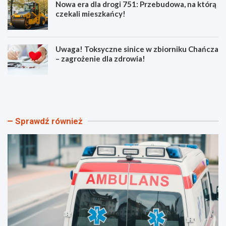
Nowa era dla drogi 751: Przebudowa, na którą
czekali mieszkańcy!
Uwaga! Toksyczne sinice w zbiorniku Chańcza
– zagrożenie dla zdrowia!
B
P
e
o
z
ż
p
a
i
r
Sprawdź również
e
y
c
w
z
ś
n
w
e
i
w
ę
a
t
k
o
a
k
c
r
j
z