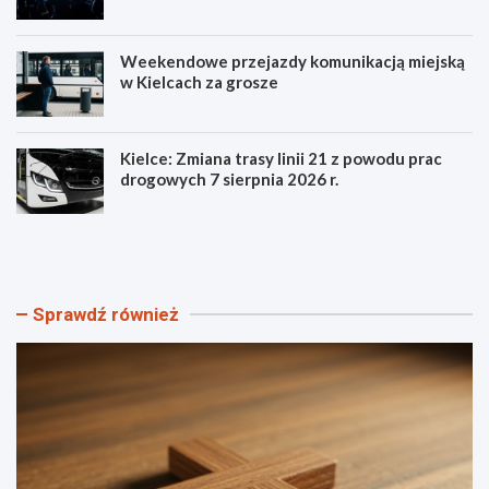
Weekendowe przejazdy komunikacją miejską
w Kielcach za grosze
Kielce: Zmiana trasy linii 21 z powodu prac
drogowych 7 sierpnia 2026 r.
S
P
z
o
t
z
a
n
n
a
Sprawdź również
d
j
a
s
r
z
Ś
c
w
z
i
e
a
g
t
ó
o
ł