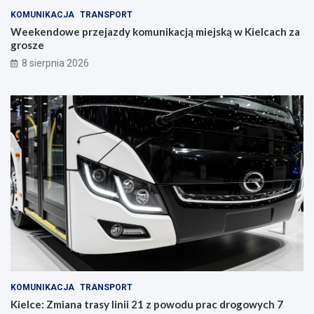
a
KOMUNIKACJA
TRANSPORT
w
Weekendowe przejazdy komunikacją miejską w Kielcach za
c
grosze
z
y
8 sierpnia 2026
n
i
e
KOMUNIKACJA
TRANSPORT
Kielce: Zmiana trasy linii 21 z powodu prac drogowych 7