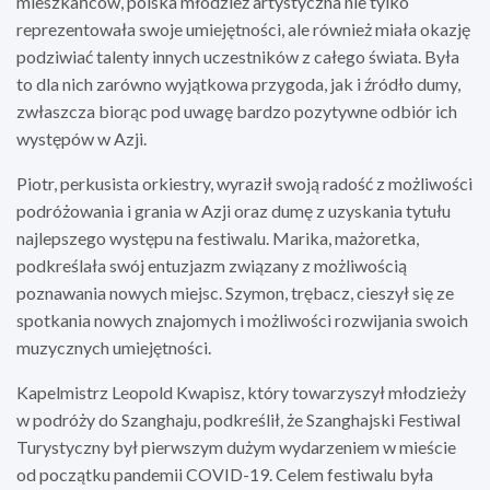
mieszkańców, polska młodzież artystyczna nie tylko
reprezentowała swoje umiejętności, ale również miała okazję
podziwiać talenty innych uczestników z całego świata. Była
to dla nich zarówno wyjątkowa przygoda, jak i źródło dumy,
zwłaszcza biorąc pod uwagę bardzo pozytywne odbiór ich
występów w Azji.
Piotr, perkusista orkiestry, wyraził swoją radość z możliwości
podróżowania i grania w Azji oraz dumę z uzyskania tytułu
najlepszego występu na festiwalu. Marika, mażoretka,
podkreślała swój entuzjazm związany z możliwością
poznawania nowych miejsc. Szymon, trębacz, cieszył się ze
spotkania nowych znajomych i możliwości rozwijania swoich
muzycznych umiejętności.
Kapelmistrz Leopold Kwapisz, który towarzyszył młodzieży
w podróży do Szanghaju, podkreślił, że Szanghajski Festiwal
Turystyczny był pierwszym dużym wydarzeniem w mieście
od początku pandemii COVID-19. Celem festiwalu była