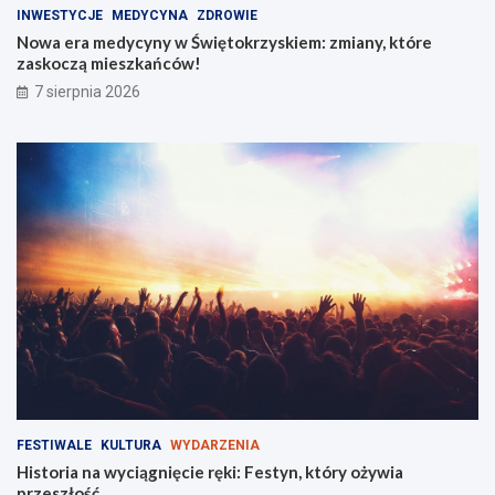
R
ó
INWESTYCJE
MEDYCYNA
ZDROWIE
o
r
Nowa era medycyny w Świętokrzyskiem: zmiany, które
z
e
zaskoczą mieszkańców!
r
z
7 sierpnia 2026
y
a
w
s
k
k
ę
o
!
c
z
ą
m
i
e
s
z
k
a
ń
c
ó
FESTIWALE
KULTURA
WYDARZENIA
w
Historia na wyciągnięcie ręki: Festyn, który ożywia
!
przeszłość