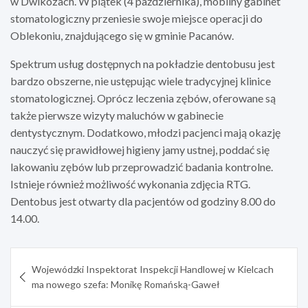
w Dwikozach. W piątek (4 października), mobilny gabinet
stomatologiczny przeniesie swoje miejsce operacji do
Oblekoniu, znajdującego się w gminie Pacanów.
Spektrum usług dostępnych na pokładzie dentobusu jest
bardzo obszerne, nie ustępując wiele tradycyjnej klinice
stomatologicznej. Oprócz leczenia zębów, oferowane są
także pierwsze wizyty maluchów w gabinecie
dentystycznym. Dodatkowo, młodzi pacjenci mają okazję
nauczyć się prawidłowej higieny jamy ustnej, poddać się
lakowaniu zębów lub przeprowadzić badania kontrolne.
Istnieje również możliwość wykonania zdjęcia RTG.
Dentobus jest otwarty dla pacjentów od godziny 8.00 do
14.00.
Nawigacja
Wojewódzki Inspektorat Inspekcji Handlowej w Kielcach
wpisu
ma nowego szefa: Monikę Romańską-Gaweł