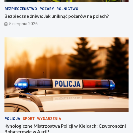
c
h
z
?
BEZPIECZEŃSTWO
POŻARY
ROLNICTWO
n
Bezpieczne żniwa: Jak uniknąć pożarów na polach?
y
5 sierpnia 2026
p
r
z
y
c
i
ą
g
n
ą
ł
t
ł
u
m
y
!
POLICJA
SPORT
WYDARZENIA
Kynologiczne Mistrzostwa Policji w Kielcach: Czworonożni
Bohaterowie w Akcji!