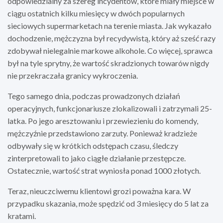
odpowiedzialny za szereg incydentów, które miały miejsce w
ciągu ostatnich kilku miesięcy w dwóch popularnych
sieciowych supermarketach na terenie miasta. Jak wykazało
dochodzenie, mężczyzna był recydywistą, który aż sześć razy
zdobywał nielegalnie markowe alkohole. Co więcej, sprawca
był na tyle sprytny, że wartość skradzionych towarów nigdy
nie przekraczała granicy wykroczenia.
Tego samego dnia, podczas prowadzonych działań
operacyjnych, funkcjonariusze zlokalizowali i zatrzymali 25-
latka. Po jego aresztowaniu i przewiezieniu do komendy,
mężczyźnie przedstawiono zarzuty. Ponieważ kradzieże
odbywały się w krótkich odstępach czasu, śledczy
zinterpretowali to jako ciągłe działanie przestępcze.
Ostatecznie, wartość strat wyniosła ponad 1000 złotych.
Teraz, nieuczciwemu klientowi grozi poważna kara. W
przypadku skazania, może spędzić od 3 miesięcy do 5 lat za
kratami.