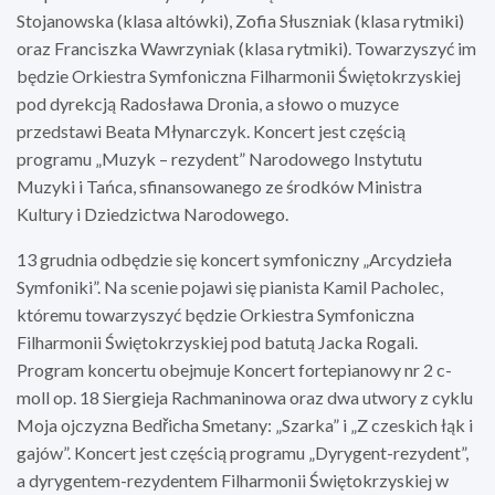
Stojanowska (klasa altówki), Zofia Słuszniak (klasa rytmiki)
oraz Franciszka Wawrzyniak (klasa rytmiki). Towarzyszyć im
będzie Orkiestra Symfoniczna Filharmonii Świętokrzyskiej
pod dyrekcją Radosława Dronia, a słowo o muzyce
przedstawi Beata Młynarczyk. Koncert jest częścią
programu „Muzyk – rezydent” Narodowego Instytutu
Muzyki i Tańca, sfinansowanego ze środków Ministra
Kultury i Dziedzictwa Narodowego.
13 grudnia odbędzie się koncert symfoniczny „Arcydzieła
Symfoniki”. Na scenie pojawi się pianista Kamil Pacholec,
któremu towarzyszyć będzie Orkiestra Symfoniczna
Filharmonii Świętokrzyskiej pod batutą Jacka Rogali.
Program koncertu obejmuje Koncert fortepianowy nr 2 c-
moll op. 18 Siergieja Rachmaninowa oraz dwa utwory z cyklu
Moja ojczyzna Bedřicha Smetany: „Szarka” i „Z czeskich łąk i
gajów”. Koncert jest częścią programu „Dyrygent-rezydent”,
a dyrygentem-rezydentem Filharmonii Świętokrzyskiej w