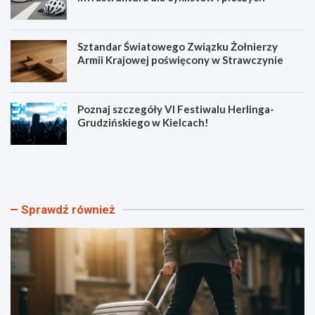
Sztandar Światowego Związku Żołnierzy
Armii Krajowej poświęcony w Strawczynie
Poznaj szczegóły VI Festiwalu Herlinga-
Grudzińskiego w Kielcach!
O
N
d
o
k
w
r
e
y
ś
Sprawdź również
j
c
K
i
i
e
e
ż
l
k
c
i
e
r
z
o