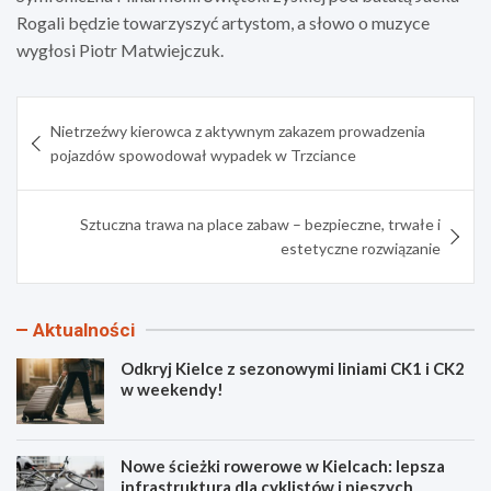
Rogali będzie towarzyszyć artystom, a słowo o muzyce
wygłosi Piotr Matwiejczuk.
Nawigacja
Nietrzeźwy kierowca z aktywnym zakazem prowadzenia
wpisu
pojazdów spowodował wypadek w Trzciance
Sztuczna trawa na place zabaw – bezpieczne, trwałe i
estetyczne rozwiązanie
Aktualności
Odkryj Kielce z sezonowymi liniami CK1 i CK2
w weekendy!
Nowe ścieżki rowerowe w Kielcach: lepsza
infrastruktura dla cyklistów i pieszych