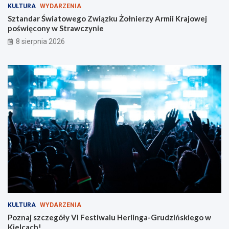
KULTURA
WYDARZENIA
i
Sztandar Światowego Związku Żołnierzy Armii Krajowej
p
poświęcony w Strawczynie
i
e
8 sierpnia 2026
s
z
y
c
h
KULTURA
WYDARZENIA
Poznaj szczegóły VI Festiwalu Herlinga-Grudzińskiego w
Kielcach!