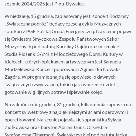
sezonie 2024/2025 jest Piotr Bywalec.
W niedzielę, 15 grudnia, zaplanowany jest Koncert Rodzinny
„Świąteczna podróż”, będący częścią cyklu Muzycznych
spotkań z PGE Polską Grupą Energetyczną. Na scenie pojawi
się Orkiestra Smyczkowa Zespołu Państwowych Szkół
Muzycznych pod batutą Karoliny Gajdy oraz uczennice
Studia Piosenki SAMI z Młodzieżowego Domu Kultury w
Kielcach, których opiekunem artystycznym jest Samuela
Modzelewska. Koncert poprowadzi Agnieszka Nowak-
Zagóra. W programie znajdą się opowieści o dawnych
świątecznych zwyczajach, takich jak tworzenie ozdób,
gotowanie wigilijnych potraw i śpiewanie kolęd.
Na zakończenie grudnia, 31 grudnia, Filharmonia zaprasza na
koncert sylwestrowy z najpiękniejszymi ariami operowymi i
operetkowymi. Na scenie pojawią się sopranistka Sylwia
Ziółkowska oraz baryton Adrian Janus. Orkiestra
Symfoniczna Filharmonii Świętokrzyskiej pod batutą Jacka