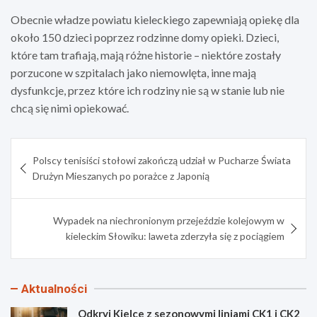
Obecnie władze powiatu kieleckiego zapewniają opiekę dla
około 150 dzieci poprzez rodzinne domy opieki. Dzieci,
które tam trafiają, mają różne historie – niektóre zostały
porzucone w szpitalach jako niemowlęta, inne mają
dysfunkcje, przez które ich rodziny nie są w stanie lub nie
chcą się nimi opiekować.
Nawigacja
Polscy tenisiści stołowi zakończą udział w Pucharze Świata
wpisu
Drużyn Mieszanych po porażce z Japonią
Wypadek na niechronionym przejeździe kolejowym w
kieleckim Słowiku: laweta zderzyła się z pociągiem
Aktualności
Odkryj Kielce z sezonowymi liniami CK1 i CK2