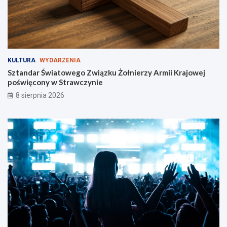
l
i
s
t
ó
w
KULTURA
WYDARZENIA
i
Sztandar Światowego Związku Żołnierzy Armii Krajowej
p
poświęcony w Strawczynie
i
e
8 sierpnia 2026
s
z
y
c
h