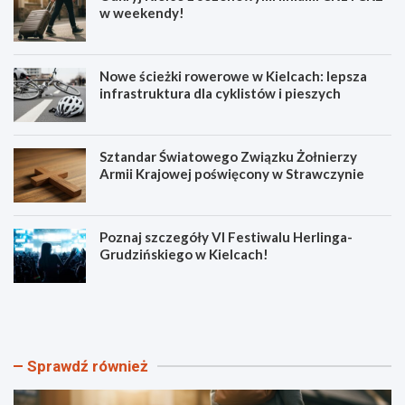
w weekendy!
Nowe ścieżki rowerowe w Kielcach: lepsza
infrastruktura dla cyklistów i pieszych
Sztandar Światowego Związku Żołnierzy
Armii Krajowej poświęcony w Strawczynie
Poznaj szczegóły VI Festiwalu Herlinga-
Grudzińskiego w Kielcach!
O
N
d
o
k
w
r
e
y
ś
Sprawdź również
j
c
K
i
i
e