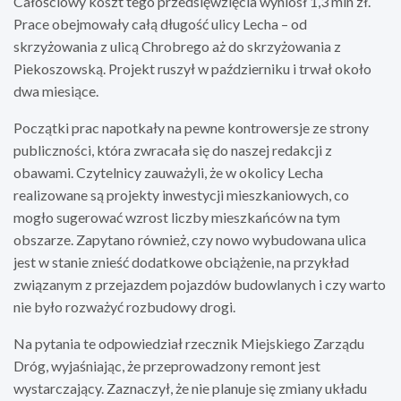
Całościowy koszt tego przedsięwzięcia wyniósł 1,3 mln zł.
Prace obejmowały całą długość ulicy Lecha – od
skrzyżowania z ulicą Chrobrego aż do skrzyżowania z
Piekoszowską. Projekt ruszył w październiku i trwał około
dwa miesiące.
Początki prac napotkały na pewne kontrowersje ze strony
publiczności, która zwracała się do naszej redakcji z
obawami. Czytelnicy zauważyli, że w okolicy Lecha
realizowane są projekty inwestycji mieszkaniowych, co
mogło sugerować wzrost liczby mieszkańców na tym
obszarze. Zapytano również, czy nowo wybudowana ulica
jest w stanie znieść dodatkowe obciążenie, na przykład
związanym z przejazdem pojazdów budowlanych i czy warto
nie było rozważyć rozbudowy drogi.
Na pytania te odpowiedział rzecznik Miejskiego Zarządu
Dróg, wyjaśniając, że przeprowadzony remont jest
wystarczający. Zaznaczył, że nie planuje się zmiany układu