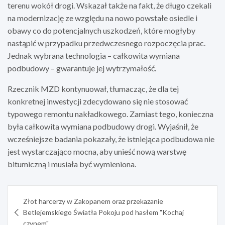
terenu wokół drogi. Wskazał także na fakt, że długo czekali
na modernizację ze względu na nowo powstałe osiedle i
obawy co do potencjalnych uszkodzeń, które mogłyby
nastąpić w przypadku przedwczesnego rozpoczęcia prac.
Jednak wybrana technologia – całkowita wymiana
podbudowy – gwarantuje jej wytrzymałość.
Rzecznik MZD kontynuował, tłumacząc, że dla tej
konkretnej inwestycji zdecydowano się nie stosować
typowego remontu nakładkowego. Zamiast tego, konieczna
była całkowita wymiana podbudowy drogi. Wyjaśnił, że
wcześniejsze badania pokazały, że istniejąca podbudowa nie
jest wystarczająco mocna, aby unieść nową warstwę
bitumiczną i musiała być wymieniona.
Nawigacja
Złot harcerzy w Zakopanem oraz przekazanie
wpisu
Betlejemskiego Światła Pokoju pod hasłem "Kochaj
czynem"