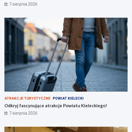
7 sierpnia 2026
w
ń
i
c
ę
ó
t
w
o
k
r
z
y
s
k
i
e
j
N
S
Z
ATRAKCJE TURYSTYCZNE
POWIAT KIELECKI
Odkryj fascynujące atrakcje Powiatu Kieleckiego!
7 sierpnia 2026