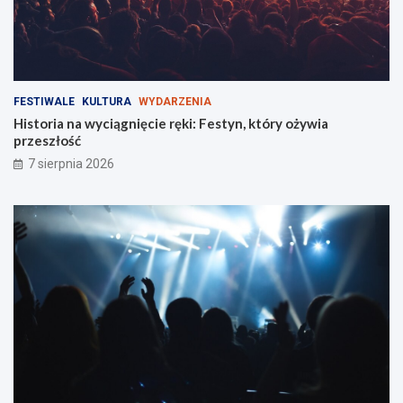
z
k
a
ń
c
ó
FESTIWALE
KULTURA
WYDARZENIA
w
Historia na wyciągnięcie ręki: Festyn, który ożywia
!
przeszłość
7 sierpnia 2026