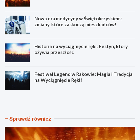
Nowa era medycyny w Świętokrzyskiem:
zmiany, które zaskoczą mieszkańców!
Historia na wyciągnięcie ręki: Festyn, który
ożywia przeszłość
Festiwal Legend w Rakowie: Magia i Tradycja
na Wyciągnięcie Ręki!
R
N
o
o
d
w
z
a
i
e
Sprawdź również
n
r
n
a
y
m
P
e