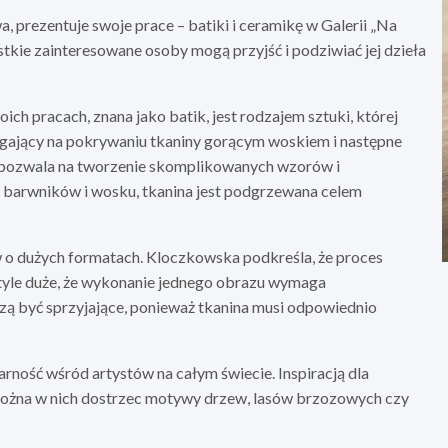
prezentuje swoje prace – batiki i ceramikę w Galerii „Na
tkie zainteresowane osoby mogą przyjść i podziwiać jej dzieła
ch pracach, znana jako batik, jest rodzajem sztuki, której
legający na pokrywaniu tkaniny gorącym woskiem i następne
 pozwala na tworzenie skomplikowanych wzorów i
barwników i wosku, tkanina jest podgrzewana celem
w o dużych formatach. Kloczkowska podkreśla, że proces
a tyle duże, że wykonanie jednego obrazu wymaga
 być sprzyjające, ponieważ tkanina musi odpowiednio
arność wśród artystów na całym świecie. Inspiracją dla
– można w nich dostrzec motywy drzew, lasów brzozowych czy