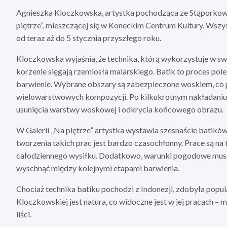
Agnieszka Kloczkowska, artystka pochodząca ze Stąporkowa, 
piętrze”, mieszczącej się w Koneckim Centrum Kultury. Wszys
od teraz aż do 5 stycznia przyszłego roku.
Kloczkowska wyjaśnia, że technika, którą wykorzystuje w swoi
korzenie sięgają rzemiosła malarskiego. Batik to proces po
barwienie. Wybrane obszary są zabezpieczone woskiem, co
wielowarstwowych kompozycji. Po kilkukrotnym nakładaniu 
usunięcia warstwy woskowej i odkrycia końcowego obrazu.
W Galerii „Na piętrze” artystka wystawia szesnaście batikó
tworzenia takich prac jest bardzo czasochłonny. Prace są n
całodziennego wysiłku. Dodatkowo, warunki pogodowe muszą
wyschnąć między kolejnymi etapami barwienia.
Chociaż technika batiku pochodzi z Indonezji, zdobyła popul
Kloczkowskiej jest natura, co widoczne jest w jej pracach 
liści.