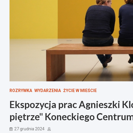
ROZRYWKA
WYDARZENIA
ŻYCIE W MIEŚCIE
Ekspozycja prac Agnieszki Kl
piętrze" Koneckiego Centrum
27 grudnia 2024