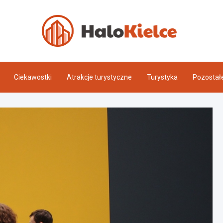
Halo 
Ciekawostki
Atrakcje turystyczne
Turystyka
Pozostał