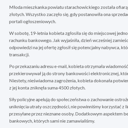
Młoda mieszkanka powiatu starachowickiego została ofiarą 
złotych. Wszystko zaczęło się, gdy postanowiła ona sprzed
portali ogłoszeniowych.
W sobotę, 19-letnia kobieta zgłosiła się do miejscowej jedno
rachunku bankowego. Jak wyjaśniła, dzień wcześniej zamieśc
odpowiedzi na jej ofertę zgłosił się potencjalny nabywca, k
transakcji.
Po przekazaniu adresu e-mail, kobieta otrzymała wiadomość z
przekierowywał ją do strony bankowości elektronicznej, któr
Niestety, nieświadoma zagrożenia, kobieta dokonała potwier
z jej konta zniknęła suma 4500 złotych.
Siły policyjne apelują do społeczeństwa o zachowanie ostroż
uniknięcia utraty oszczędności, nie powinniśmy korzystać z
przesyłane przez nieznane osoby. Dodatkowym aspektem bez
bankowych, których sami nie zamawialiśmy.