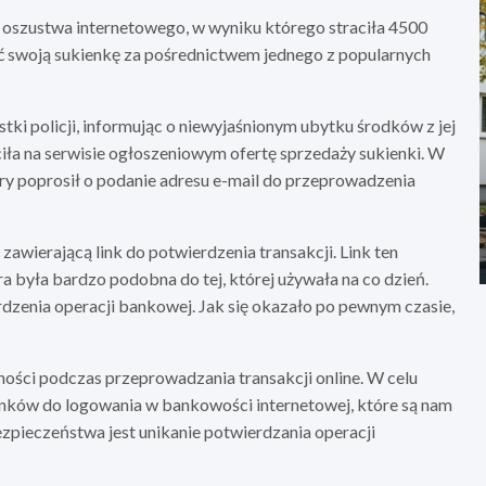
oszustwa internetowego, w wyniku którego straciła 4500
ać swoją sukienkę za pośrednictwem jednego z popularnych
stki policji, informując o niewyjaśnionym ubytku środków z jej
iła na serwisie ogłoszeniowym ofertę sprzedaży sukienki. W
tóry poprosił o podanie adresu e-mail do przeprowadzenia
awierającą link do potwierdzenia transakcji. Link ten
a była bardzo podobna do tej, której używała na co dzień.
dzenia operacji bankowej. Jak się okazało po pewnym czasie,
ności podczas przeprowadzania transakcji online. W celu
 linków do logowania w bankowości internetowej, które są nam
pieczeństwa jest unikanie potwierdzania operacji