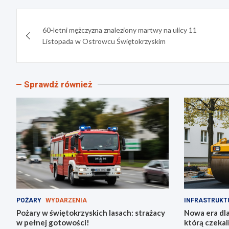
Nawigacja
60-letni mężczyzna znaleziony martwy na ulicy 11
wpisu
Listopada w Ostrowcu Świętokrzyskim
Sprawdź również
POŻARY
WYDARZENIA
INFRASTRUKT
Pożary w świętokrzyskich lasach: strażacy
Nowa era dla
w pełnej gotowości!
którą czekal