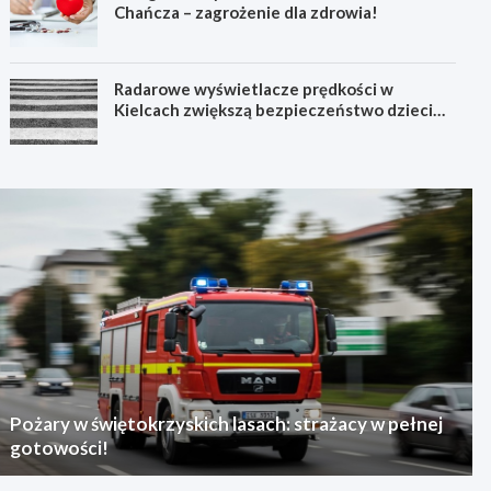
Chańcza – zagrożenie dla zdrowia!
Radarowe wyświetlacze prędkości w
Kielcach zwiększą bezpieczeństwo dzieci
przy szkołach
Pożary w świętokrzyskich lasach: strażacy w pełnej
gotowości!