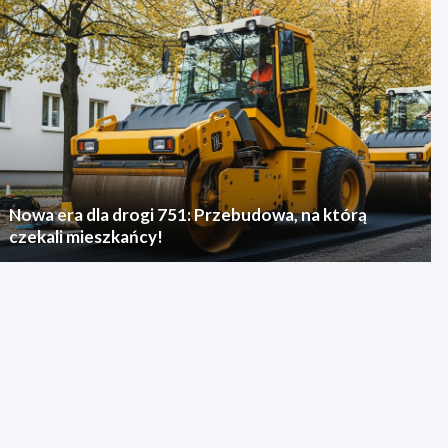
Nowa era dla drogi 751: Przebudowa, na którą
czekali mieszkańcy!