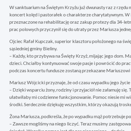
W sanktuarium na Świętym Krzyżu już dwunasty raz z rzędu 
koncert kolęd i pastorałek o charakterze charytatywnym. W
przeznaczone na rehabilitację oraz zakup protezy dla 34-l
prac polowych przyczynił się do utraty przez Mariusza jedn
Ojciec Rafał Kupczak, superior klasztoru położonego na świ
sąsiedniej gminy Bieliny.
– Każdy, kto przybywa na Święty Krzyż, mijając jego dom. Ma
dzieci. Chciałby kontynuować swoje pasje i powrócić do pra
podczas koncertu fundusze zostaną przekazane Mariuszowi 
Mariusz Wójcicki przyznaje, że od czasu wypadku jego życie
– Dzięki wsparciu żony, rodziny i przyjaciół nie załamuję si
ułatwiłaby mi codzienne funkcjonowanie. Pomoc niesie mi wi
środki. Serdecznie dziękuję wszystkim, którzy okazują trosk
Żona Mariusza, podkreśla, że po wypadku mąż potrzebuje p
– Zawsze mogliśmy na niego liczyć. Teraz musimy zastępowa
śniadań. Wszelka pomoc jest dla nas nieoceniona – dodaje.