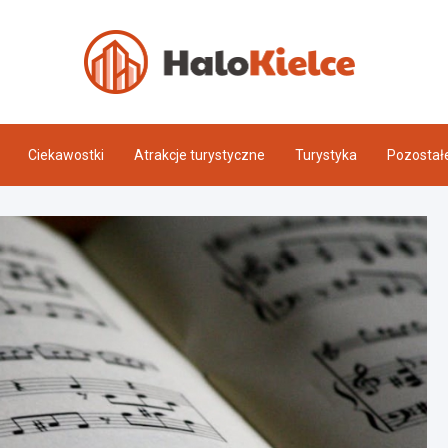
Halo 
Ciekawostki
Atrakcje turystyczne
Turystyka
Pozostał