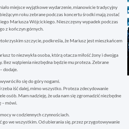
miało miejsce wyjątkowe wydarzenie, mianowicie tradycyjny
 bieżącym roku zebrane podczas koncertu środki mają zostać
etniego Mariusza Wójcickiego. Nieszczęsny wypadek podczas
ego z kończyn górnych.
ętokrzyskim szczycie, podkreśla, że Mariusz jest mieszkańcem
riusz to niezwykła osoba, którą otacza miłość żony i dwojga
cy. Bez wątpienia niezbędna będzie mu proteza. Zebrane
– dodaje.
 wywróciło się do góry nogami.
ę. Trzeba iść dalej, mimo wszystko. Proteza zdecydowanie
ele osób. Mam nadzieję, że uda nam się zgromadzić niezbędne
ę – mówi.
omocy w codziennych czynnościach.
ć go we wszystkim. Od ubierania się, przez przygotowywanie