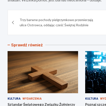
Nawigacja
Trzy barwne pochody pielgrzymkowe przemierzają
wpisu
ulice Ostrowca, oddając cześć Świętej Rodzinie
Sprawdź również
KULTURA
WYDARZENIA
KULTURA
WYD
Sztandar Światowego Związku Żołnierzy
Poznaj szcze