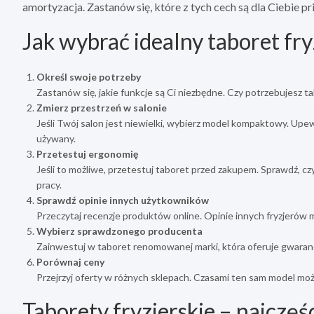
amortyzacja. Zastanów się, które z tych cech są dla Ciebie p
Jak wybrać idealny taboret fry
Określ swoje potrzeby
Zastanów się, jakie funkcje są Ci niezbędne. Czy potrzebujesz t
Zmierz przestrzeń w salonie
Jeśli Twój salon jest niewielki, wybierz model kompaktowy. Upewn
używany.
Przetestuj ergonomię
Jeśli to możliwe, przetestuj taboret przed zakupem. Sprawdź, cz
pracy.
Sprawdź opinie innych użytkowników
Przeczytaj recenzje produktów online. Opinie innych fryzjerów
Wybierz sprawdzonego producenta
Zainwestuj w taboret renomowanej marki, która oferuje gwaranc
Porównaj ceny
Przejrzyj oferty w różnych sklepach. Czasami ten sam model moż
Taborety fryzjerskie – najczęś