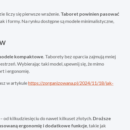
ie liczy się pierwsze wrażenie.
Taboret powinien pasować
k i formy. Na rynku dostępne są modele minimalistyczne,
ów
odele kompaktowe
. Taborety bez oparcia zajmują mniej
strzeń. Wybierając taki model, upewnij się, że mimo
rt i ergonomię.
asz w artykule
https://zorganizowana.pl/2024/11/18/jak-
 od kilkudziesięciu do nawet kilkuset złotych.
Droższe
wansowaną ergonomię i dodatkowe funkcje
, takie jak