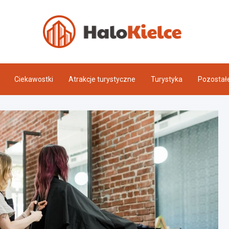
Halo 
Ciekawostki
Atrakcje turystyczne
Turystyka
Pozostał