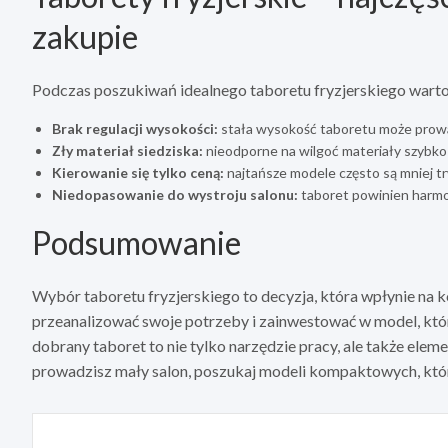
zakupie
Podczas poszukiwań idealnego taboretu fryzjerskiego warto
Brak regulacji wysokości:
stała wysokość taboretu może prowa
Zły materiał siedziska:
nieodporne na wilgoć materiały szybko 
Kierowanie się tylko ceną:
najtańsze modele często są mniej t
Niedopasowanie do wystroju salonu:
taboret powinien harmon
Podsumowanie
Wybór taboretu fryzjerskiego to decyzja, która wpłynie na k
przeanalizować swoje potrzeby i zainwestować w model, któr
dobrany taboret to nie tylko narzędzie pracy, ale także eleme
prowadzisz mały salon, poszukaj modeli kompaktowych, które
Nawigacja