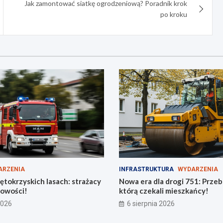
Jak zamontować siatkę ogrodzeniową? Poradnik krok
po kroku
ARZENIA
INFRASTRUKTURA
WYDARZENIA
ętokrzyskich lasach: strażacy
Nowa era dla drogi 751: Prze
towości!
którą czekali mieszkańcy!
2026
6 sierpnia 2026