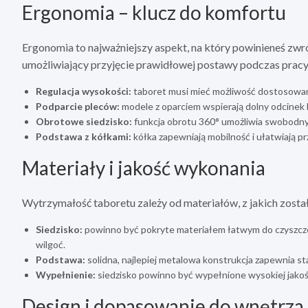
Ergonomia – klucz do komfortu
Ergonomia to najważniejszy aspekt, na który powinieneś zw
umożliwiający przyjęcie prawidłowej postawy podczas pracy.
Regulacja wysokości:
taboret musi mieć możliwość dostosowani
Podparcie pleców:
modele z oparciem wspierają dolny odcinek 
Obrotowe siedzisko:
funkcja obrotu 360° umożliwia swobodny 
Podstawa z kółkami:
kółka zapewniają mobilność i ułatwiają pr
Materiały i jakość wykonania
Wytrzymałość taboretu zależy od materiałów, z jakich zosta
Siedzisko:
powinno być pokryte materiałem łatwym do czyszczen
wilgoć.
Podstawa:
solidna, najlepiej metalowa konstrukcja zapewnia sta
Wypełnienie:
siedzisko powinno być wypełnione wysokiej jakości
Design i dopasowanie do wnętrza