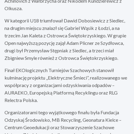
Achinovich z Wałbrzycha oraz Nikodem Kundzierewicz z
Olkusza.
W kategorii U18 triumfował Dawid Dobosiewicz z Siedlec,
na drugim miejscu znalazł się Gabriel Wąsik z Łodzi, a na
trzecim Jan Kaleta z Ostrowca Świętokrzyskiego. W grupie
Open najwyższą pozycję zajął Adam Plicner ze Szydłowca,
drugi był Przemysław Stępniak z Siedlec, a trzeci miał
Zbigniew Smyle również z Ostrowca Świętokrzyskiego.
Finał EKOlogicznych Turniejów Szachowych stanowił
kulminację projektu „Elektryczne Śmieci”, realizowanego we
współpracy z organizacjami odzyskiwania odpadów –
AURAEKO, Europejską Platformą Recyklingu oraz RLG
Relectra Polska.
Organizatorami tego wyjątkowego finału była Fundacja
Odzyskaj Środowisko, MB Recycling, Geonatura Kielce –
Centrum Geoedukacji oraz Stowarzyszenie Szachowe