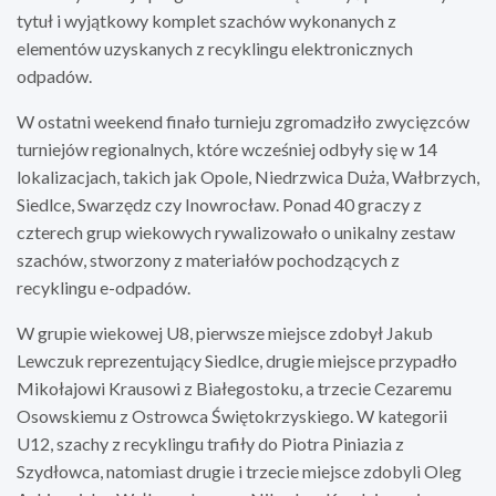
tytuł i wyjątkowy komplet szachów wykonanych z
elementów uzyskanych z recyklingu elektronicznych
odpadów.
W ostatni weekend finało turnieju zgromadziło zwycięzców
turniejów regionalnych, które wcześniej odbyły się w 14
lokalizacjach, takich jak Opole, Niedrzwica Duża, Wałbrzych,
Siedlce, Swarzędz czy Inowrocław. Ponad 40 graczy z
czterech grup wiekowych rywalizowało o unikalny zestaw
szachów, stworzony z materiałów pochodzących z
recyklingu e-odpadów.
W grupie wiekowej U8, pierwsze miejsce zdobył Jakub
Lewczuk reprezentujący Siedlce, drugie miejsce przypadło
Mikołajowi Krausowi z Białegostoku, a trzecie Cezaremu
Osowskiemu z Ostrowca Świętokrzyskiego. W kategorii
U12, szachy z recyklingu trafiły do Piotra Piniazia z
Szydłowca, natomiast drugie i trzecie miejsce zdobyli Oleg