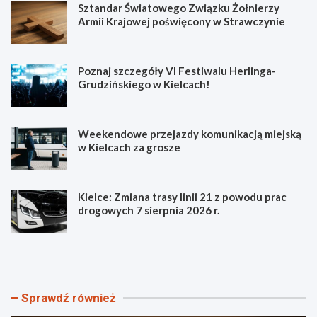
Sztandar Światowego Związku Żołnierzy
Armii Krajowej poświęcony w Strawczynie
Poznaj szczegóły VI Festiwalu Herlinga-
Grudzińskiego w Kielcach!
Weekendowe przejazdy komunikacją miejską
w Kielcach za grosze
Kielce: Zmiana trasy linii 21 z powodu prac
drogowych 7 sierpnia 2026 r.
S
P
z
o
t
z
a
n
n
a
Sprawdź również
d
j
a
s