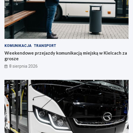
o
a
n
c
y
h
w
!
S
t
r
a
KOMUNIKACJA
TRANSPORT
w
Weekendowe przejazdy komunikacją miejską w Kielcach za
c
grosze
z
y
8 sierpnia 2026
n
i
e