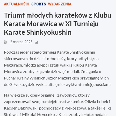
AKTUALNOŚCI
SPORTS
WYDARZENIA
Triumf młodych karateków z Klubu
Karata Morawica w XI Turnieju
Karate Shinkyokushin
12 marca 2025
Podczas jedenastego turnieju Karate Shinkyokushin
skierowanym do dzieci i młodzieży, który odbył się na
Mazurach, młodzi adepci sztuk walki z Klubu Karata
Morawica zdobyli łącznie dziewięć medali. Zmagania o
Puchar Krainy Wielkich Jezior Mazurskich przyciągnęły ich
do Giżycka, gdzie wykazali się niezwykłymi umiejętnościami.
Największe sukcesy osiągnęli zawodnicy, którzy
zaprezentowali swoje umiejętności w kumite. Oliwia Łebek i
Kacper Dąbrowski, pochodzący z Piekoszowa, a także Feliks
Strójwąs i Mikołaj Hrycenko z Kielc, zdobyli złote medale.