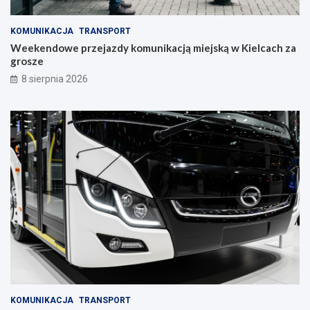
r
a
KOMUNIKACJA
TRANSPORT
w
Weekendowe przejazdy komunikacją miejską w Kielcach za
c
grosze
z
y
8 sierpnia 2026
n
i
e
KOMUNIKACJA
TRANSPORT