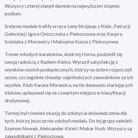
Wszyscy czterej stanęli dumnie na najwyższym stopniu
podium.
Srebrne medale trafiły w ręce Leny Strójwąs z Kielc, Patrycji
Gałeckiej i Igora Oniszczuka z Piekoszowa oraz Kacpra
Sośniaka z Morawicy i Maksyma Kusza z Piekoszowa.
Trener młodych karateków, Andrzej Horna, podzielił się
swoją radością z Radiem Kielce. Wyraził satysfakcję z
wyników swoich podopiecznych, którzy na dobre rozpoczęli
sezon, szczególnie chwaląc najmłodszych zawodników za ich
wysiłek. Klub Karata Morawica, na tle dwunastu startujących
klubów, uplasował się na czwartym miejscu w klasyfikacji
drużynowej.
Turniej był również okazją do zdobycia doświadczenia dla
tych, którzy jeszcze nie zdobyli medalu. Do tej grupy należeli:
Szymon Nowak, Aleksander Kisiel i Makar Kush. Wszyscy są
zawodnikami z Piekoszowa.