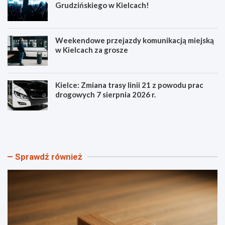
Grudzińskiego w Kielcach!
Weekendowe przejazdy komunikacją miejską
w Kielcach za grosze
Kielce: Zmiana trasy linii 21 z powodu prac
drogowych 7 sierpnia 2026 r.
S
P
z
o
t
z
a
n
n
a
Sprawdź również
d
j
a
s
r
z
Ś
c
w
z
i
e
a
g
t
ó