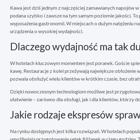
Kawa jest dziś jednym z najczęściej zamawianych napojów w h
podana szybko i zawsze na tym samym poziomie jakości. To
wyposażenia gastronomii. W miejscach o dużym natężeniu ru
urządzenia o wysokiej wydajności.
Dlaczego wydajność ma tak du
W hotelach kluczowym momentem jest poranek. Goście spieszą
kawę. Restauracje z kolei przeżywają największe obłożenie 
pozwala obsłużyć wielu klientów w krótkim czasie, bez utra
Dzięki nowoczesnym technologiom możliwe jest przygotowan
ułatwienie – zarówno dla obsługi, jak i dla klientów, którzy d
Jakie rodzaje ekspresów spraw
Na rynku dostępnych jest kilka rozwiązań. W hotelach popul
umożliwiają przygotowanie setek filiżanek w ciągu godziny. 