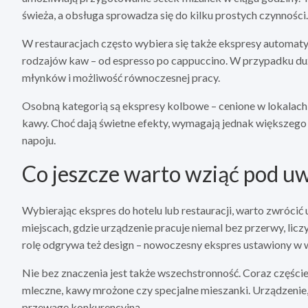
świeża, a obsługa sprowadza się do kilku prostych czynności.
W restauracjach często wybiera się także ekspresy automaty
rodzajów kaw – od espresso po cappuccino. W przypadku duż
młynków i możliwość równoczesnej pracy.
Osobną kategorią są ekspresy kolbowe – cenione w lokalach, g
kawy. Choć dają świetne efekty, wymagają jednak większego 
napoju.
Co jeszcze warto wziąć pod u
Wybierając ekspres do hotelu lub restauracji, warto zwrócić 
miejscach, gdzie urządzenie pracuje niemal bez przerwy, li
rolę odgrywa też design – nowoczesny ekspres ustawiony w 
Nie bez znaczenia jest także wszechstronność. Coraz częściej 
mleczne, kawy mrożone czy specjalne mieszanki. Urządzenie, 
przewagę konkurencyjną.