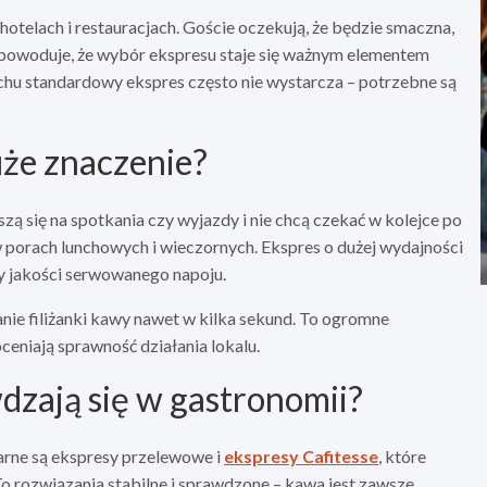
otelach i restauracjach. Goście oczekują, że będzie smaczna,
 powoduje, że wybór ekspresu staje się ważnym elementem
chu standardowy ekspres często nie wystarcza – potrzebne są
że znaczenie?
 się na spotkania czy wyjazdy i nie chcą czekać w kolejce po
w porach lunchowych i wieczornych. Ekspres o dużej wydajności
ty jakości serwowanego napoju.
ie filiżanki kawy nawet w kilka sekund. To ogromne
oceniają sprawność działania lokalu.
dzają się w gastronomii?
arne są ekspresy przelewowe i
ekspresy Cafitesse
, które
To rozwiązania stabilne i sprawdzone – kawa jest zawsze