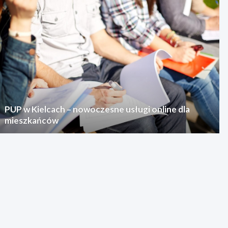
PUP w Kielcach – nowoczesne usługi online dla
mieszkańców