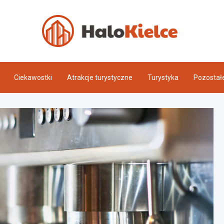
Halo 
Ciekawostki
Atrakcje turystyczne
Turystyka
Pozostał