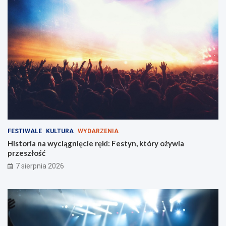
!
c
z
ą
m
i
e
s
z
k
a
ń
c
ó
FESTIWALE
KULTURA
WYDARZENIA
w
Historia na wyciągnięcie ręki: Festyn, który ożywia
!
przeszłość
7 sierpnia 2026