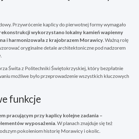
owy. Przywrócenie kaplicy do pierwotnej formy wymagało
rekonstrukcji wykorzystano lokalny kamień wapienny
zna i harmonizowała z krajobrazem Morawicy
. Ważną rolę
wzorować oryginalne detale architektoniczne pod nadzorem
.
za Świta z Politechniki Świętokrzyskiej, który bezpłatnie
waniu możliwe było przeprowadzenie wszystkich kluczowych
we funkcje
m pracującym przy kaplicy kolejne zadania –
 elementów wyposażenia
. W planach znajduje się też
łodszym pokoleniom historię Morawicy i okolic.