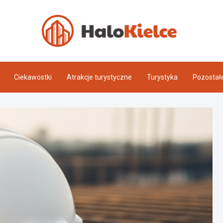
Halo 
Ciekawostki
Atrakcje turystyczne
Turystyka
Pozostał