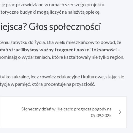
cję prac przewidziano w ramach szerszego projektu
 historyczne budynki mogą liczyć na należytą opiekę.
iejsca? Głos społeczności
niu zabytku do życia. Dla wielu mieszkańców to dowód, że
iałań stracilibyśmy ważny fragment naszej tożsamości –
pominają o wydarzeniach, które kształtowały nie tylko region,
ylko sakralne, lecz również edukacyjne i kulturowe, stając się
stycja w pamięć, która procentuje na przyszłość.
Słoneczny dzień w Kielcach: prognoza pogody na
09.09.2025