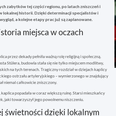
h zabytków tej części regionu, po latach zniszczeń i
kalnej historii. Dzięki determinacji specjalistów i
wygląd, a kolejne etapy prac już są zaplanowane.
istoria miejsca w oczach
ica przez dekady pełniła ważną rolę religijną i społeczną.
a Stülera, budowla stała się nie tylko miejscem modlitwy,
kich na tych terenach. Tragiczny rozdział w dziejach kaplicy
ckiego ostrzału artyleryjskiego – wymierzonego w znajdujący
ał niemal całkowicie zniszczony.
 kaplica popadała w coraz większą ruinę. Starsi mieszkańcy
k, jaki towarzyszył jego powolnemu niszczeniu.
świetności dzięki lokalnym