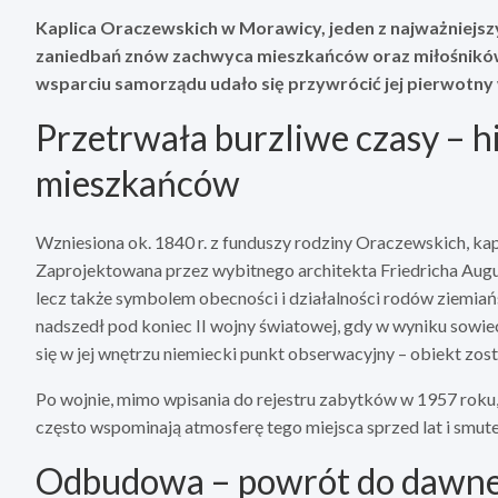
Kaplica Oraczewskich w Morawicy, jeden z najważniejszyc
zaniedbań znów zachwyca mieszkańców oraz miłośników lo
wsparciu samorządu udało się przywrócić jej pierwotny 
Przetrwała burzliwe czasy – h
mieszkańców
Wzniesiona ok. 1840 r. z funduszy rodziny Oraczewskich, kapl
Zaprojektowana przez wybitnego architekta Friedricha August
lecz także symbolem obecności i działalności rodów ziemiańs
nadszedł pod koniec II wojny światowej, gdy w wyniku sowie
się w jej wnętrzu niemiecki punkt obserwacyjny – obiekt zost
Po wojnie, mimo wpisania do rejestru zabytków w 1957 roku,
często wspominają atmosferę tego miejsca sprzed lat i smute
Odbudowa – powrót do dawnej 