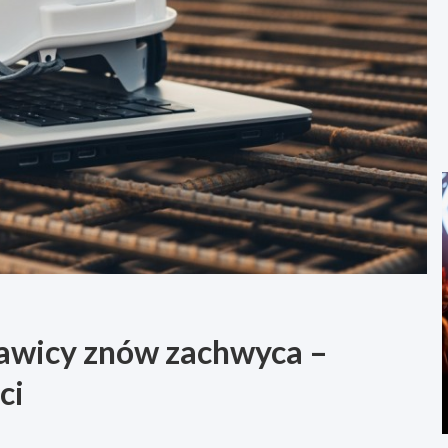
awicy znów zachwyca –
ci