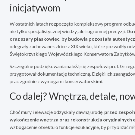
inicjatywom
W ostatnich latach rozpoczęto kompleksowy program odbud
nie tylko specjalistycznej wiedzy, ale i ogromnej precyzji.
Do 
oraz szary piaskowiec, by budowla pozostała autentyc
odegrały zachowane szkice z XIX wieku, które pozwoliły od
Świętokrzyskiego Wojewódzkiego Konserwatora Zabytków
Szczególne podziękowania należą się zespołowi prof. Grzegor
przygotował dokumentację techniczną. Dzięki ich zaangażo
prac zgodnie z wymogami konserwatorskimi.
Co dalej? Wnętrza, detale, no
Choć mury i elewacje odzyskały dawną urodę,
przed zespołe
wykończenie wnętrza oraz rekonstrukcja oryginalnych
wzbogacenie obiektu o funkcje edukacyjne, by przybliżać m