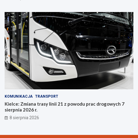
n
i
e
KOMUNIKACJA
TRANSPORT
Kielce: Zmiana trasy linii 21 z powodu prac drogowych 7
sierpnia 2026 r.
8 sierpnia 2026