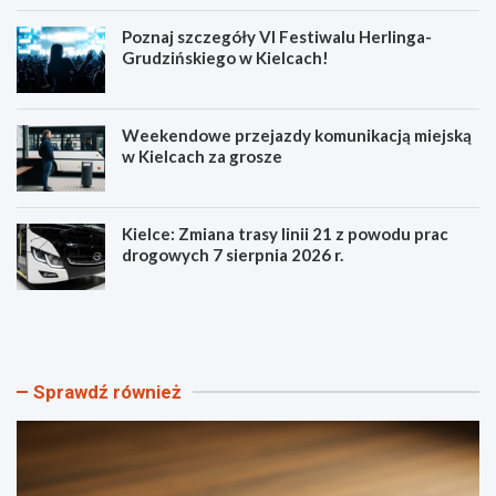
Poznaj szczegóły VI Festiwalu Herlinga-
Grudzińskiego w Kielcach!
Weekendowe przejazdy komunikacją miejską
w Kielcach za grosze
Kielce: Zmiana trasy linii 21 z powodu prac
drogowych 7 sierpnia 2026 r.
S
P
z
o
t
z
a
n
n
a
Sprawdź również
d
j
a
s
r
z
Ś
c
w
z