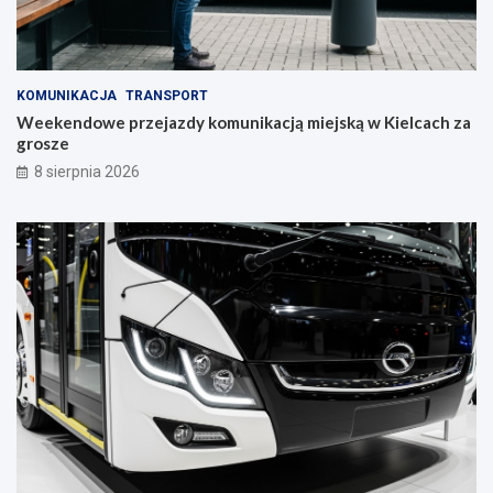
S
t
r
a
KOMUNIKACJA
TRANSPORT
w
Weekendowe przejazdy komunikacją miejską w Kielcach za
c
grosze
z
y
8 sierpnia 2026
n
i
e