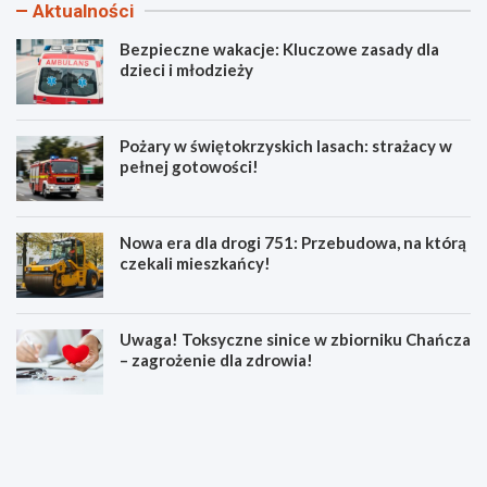
Aktualności
Bezpieczne wakacje: Kluczowe zasady dla
dzieci i młodzieży
Pożary w świętokrzyskich lasach: strażacy w
pełnej gotowości!
Nowa era dla drogi 751: Przebudowa, na którą
czekali mieszkańcy!
Uwaga! Toksyczne sinice w zbiorniku Chańcza
– zagrożenie dla zdrowia!
B
P
e
o
z
ż
p
a
i
r