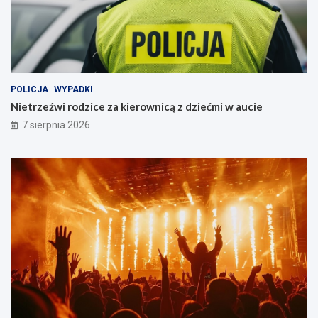
m
ć
i
m
e
i
s
w
z
a
k
u
a
c
POLICJA
WYPADKI
ń
i
Nietrzeźwi rodzice za kierownicą z dziećmi w aucie
c
e
7 sierpnia 2026
ó
w