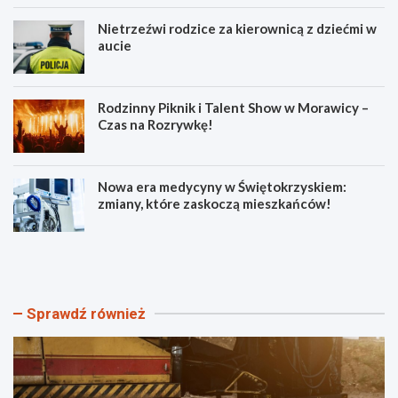
Nietrzeźwi rodzice za kierownicą z dziećmi w
aucie
Rodzinny Piknik i Talent Show w Morawicy –
Czas na Rozrywkę!
Nowa era medycyny w Świętokrzyskiem:
zmiany, które zaskoczą mieszkańców!
U
N
l
i
i
e
c
t
a
r
Sprawdź również
M
z
ł
e
o
ź
d
w
a
i
z
r