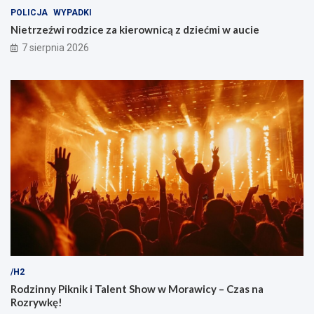
a
c
POLICJA
WYPADKI
ń
i
Nietrzeźwi rodzice za kierownicą z dziećmi w aucie
c
e
7 sierpnia 2026
ó
w
/H2
Rodzinny Piknik i Talent Show w Morawicy – Czas na
Rozrywkę!