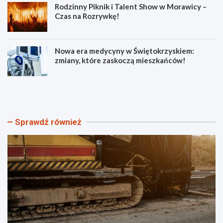
Rodzinny Piknik i Talent Show w Morawicy –
Czas na Rozrywkę!
Nowa era medycyny w Świętokrzyskiem:
zmiany, które zaskoczą mieszkańców!
U
N
l
i
i
e
c
t
a
r
Sprawdź również
M
z
ł
e
o
ź
d
w
a
i
z
r
a
o
k
d
o
z
ń
i
c
c