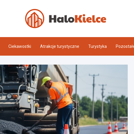
Halo 
Ciekawostki
Atrakcje turystyczne
Turystyka
Pozostał