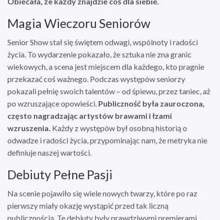
Obiecała, że każdy znajdzie coś dla siebie.
Magia Wieczoru Seniorów
Senior Show stał się świętem odwagi, wspólnoty i radości
życia. To wydarzenie pokazało, że sztuka nie zna granic
wiekowych, a scena jest miejscem dla każdego, kto pragnie
przekazać coś ważnego. Podczas występów seniorzy
pokazali pełnię swoich talentów – od śpiewu, przez taniec, aż
po wzruszające opowieści.
Publiczność była zauroczona,
często nagradzając artystów brawami i łzami
wzruszenia.
Każdy z występów był osobną historią o
odwadze i radości życia, przypominając nam, że metryka nie
definiuje naszej wartości.
Debiuty Pełne Pasji
Na scenie pojawiło się wiele nowych twarzy, które po raz
pierwszy miały okazję wystąpić przed tak liczną
publicznością. Te debiuty były prawdziwymi premierami