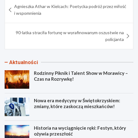
Nawigacja
Agnieszka Athar w Kielcach: Poetycka podróż przez miłość
wpisu
i wspomnienia
90-latka straciła fortunę w wyrafinowanym oszustwie na
policjanta
Aktualności
Rodzinny Piknik i Talent Show w Morawicy –
Czas na Rozrywkę!
Nowa era medycyny w Świętokrzyskiem:
zmiany, które zaskoczą mieszkańców!
Historia na wyciągnięcie ręki: Festyn, który
ożywia przeszłość