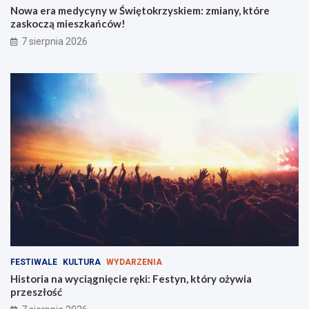
o
r
Nowa era medycyny w Świętokrzyskiem: zmiany, które
z
e
zaskoczą mieszkańców!
r
z
7 sierpnia 2026
y
a
w
s
k
k
ę
o
!
c
z
ą
m
i
e
s
z
k
a
ń
c
ó
FESTIWALE
KULTURA
WYDARZENIA
w
Historia na wyciągnięcie ręki: Festyn, który ożywia
!
przeszłość