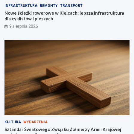
e
s
INFRASTRUKTURA
REMONTY
TRANSPORT
k
t
Nowe ścieżki rowerowe w Kielcach: lepsza infrastruktura
e
r
dla cyklistów i pieszych
n
u
9 sierpnia 2026
d
k
y
t
!
u
r
a
d
l
a
c
y
k
l
i
s
t
ó
w
KULTURA
WYDARZENIA
i
Sztandar Światowego Związku Żołnierzy Armii Krajowej
p