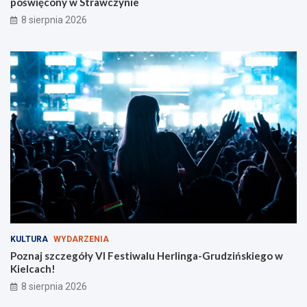
poświęcony w Strawczynie
i
e
8 sierpnia 2026
s
z
y
c
h
KULTURA
WYDARZENIA
Poznaj szczegóły VI Festiwalu Herlinga-Grudzińskiego w
Kielcach!
8 sierpnia 2026