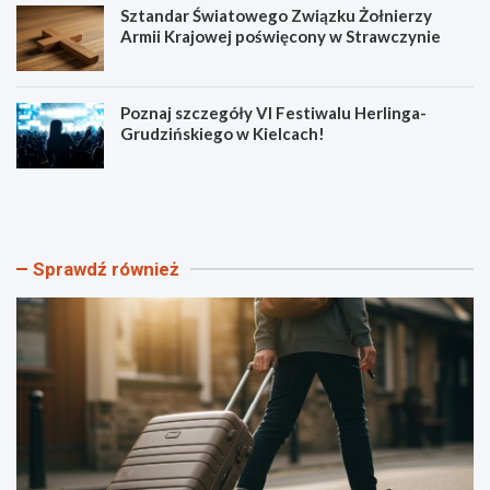
Sztandar Światowego Związku Żołnierzy
Armii Krajowej poświęcony w Strawczynie
Poznaj szczegóły VI Festiwalu Herlinga-
Grudzińskiego w Kielcach!
O
N
d
o
k
w
r
e
y
ś
Sprawdź również
j
c
K
i
i
e
e
ż
l
k
c
i
e
r
z
o
s
w
e
e
z
r