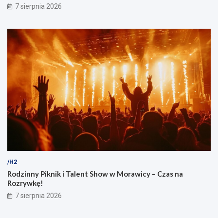
7 sierpnia 2026
ó
w
/H2
Rodzinny Piknik i Talent Show w Morawicy – Czas na
Rozrywkę!
7 sierpnia 2026