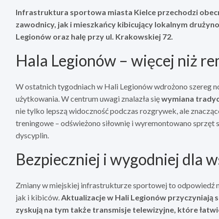
Infrastruktura sportowa miasta Kielce przechodzi obec
zawodnicy, jak i mieszkańcy kibicujący lokalnym druży
Legionów oraz halę przy ul. Krakowskiej 72.
Hala Legionów – więcej niż r
W ostatnich tygodniach w Hali Legionów wdrożono szereg 
użytkowania. W centrum uwagi znalazła się
wymiana tradyc
nie tylko lepszą widoczność podczas rozgrywek, ale znacząc
treningowe – odświeżono siłownię i wyremontowano sprzęt s
dyscyplin.
Bezpieczniej i wygodniej dla w
Zmiany w miejskiej infrastrukturze sportowej to odpowied
jak i kibiców.
Aktualizacje w Hali Legionów przyczyniają
zyskują na tym także transmisje telewizyjne, które łat