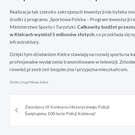
Realizacja tak szeroko zakrojonych inwestycji nie byłaby 
środki z programu „Sportowa Polska – Program inwestycji ro
Ministerstwo Sportu i Turystyki.
Całkowity budżet przezn
w Kielcach wyniósł 5 milionów złotych
, co przekłada się 
infrastruktury.
Dzięki tym działaniom Kielce stawiają na rozwój sportu na ka
profesjonalne wydarzenia transmitowane w telewizji. Zmoder
również przestrzeń bezpieczna i przyjazna mieszkańcom.
Źródło: Urząd Miasta Kielce
Nawigacja
Zwycięzcy IX Konkursu Historycznego Policji:
wpisu
Świętujemy 100-lecie Policji Kobiecej!