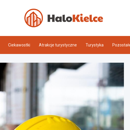
Halo 
Ciekawostki
Atrakcje turystyczne
Turystyka
Pozostał