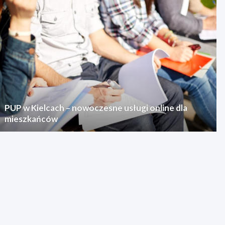
PUP w Kielcach – nowoczesne usługi online dla
mieszkańców