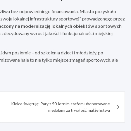
możliwa bez odpowiedniego finansowania. Miasto pozyskało
zwoju lokalnej infrastruktury sportowej”, prowadzonego przez
aczony na modernizację lokalnych obiektów sportowych
na zdecydowany wzrost jakości i funkcjonalności miejskiej
żdym poziomie – od szkolenia dzieci i młodzieży, po
nizowane hale to nie tylko miejsce zmagań sportowych, ale
Kielce świętują: Pary z 50-letnim stażem uhonorowane
medalami za trwałość małżeństwa