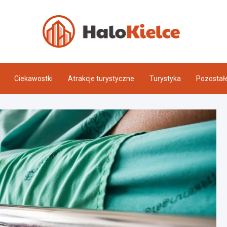
Halo 
Ciekawostki
Atrakcje turystyczne
Turystyka
Pozostał