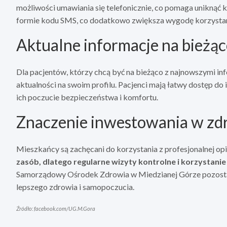
możliwości umawiania się telefonicznie, co pomaga uniknąć k
formie kodu SMS, co dodatkowo zwiększa wygodę korzystani
Aktualne informacje na bieżą
Dla pacjentów, którzy chcą być na bieżąco z najnowszymi in
aktualności na swoim profilu. Pacjenci mają łatwy dostęp do 
ich poczucie bezpieczeństwa i komfortu.
Znaczenie inwestowania w zd
Mieszkańcy są zachęcani do korzystania z profesjonalnej op
zasób, dlatego regularne wizyty kontrolne i korzystan
Samorządowy Ośrodek Zdrowia w Miedzianej Górze pozosta
lepszego zdrowia i samopoczucia.
Źródło: facebook.com/UG.M.Gora