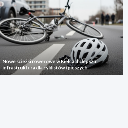
Nowe ścieżki rowerowe w Kielcach: lepsza
infrastruktura dla cyklistów i pieszych