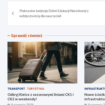
Nawigacja
Piekoszów świętuje Dzień Edukacji Narodowej z
wpisu
wdzięcznością dla nauczycieli
Sprawdź również
TRANSPORT
TURYSTYKA
INFRASTRUKT
Odkryj Kielce z sezonowymi liniami CK1 i
Nowe ścieżk
CK2 w weekendy!
infrastruktu