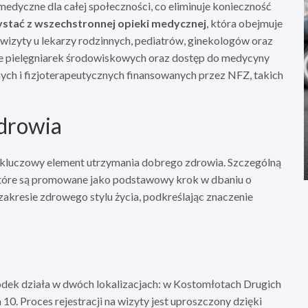
dyczne dla całej społeczności, co eliminuje konieczność
ystać z wszechstronnej opieki medycznej
, która obejmuje
ię wizyty u lekarzy rodzinnych, pediatrów, ginekologów oraz
e pielęgniarek środowiskowych oraz dostęp do medycyny
nych i fizjoterapeutycznych finansowanych przez NFZ, takich
zdrowia
 kluczowy element utrzymania dobrego zdrowia. Szczególną
które są promowane jako podstawowy krok w dbaniu o
akresie zdrowego stylu życia, podkreślając znaczenie
odek działa w dwóch lokalizacjach: w Kostomłotach Drugich
 10. Proces rejestracji na wizyty jest uproszczony dzięki