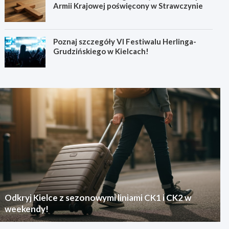
Armii Krajowej poświęcony w Strawczynie
Poznaj szczegóły VI Festiwalu Herlinga-
Grudzińskiego w Kielcach!
Odkryj Kielce z sezonowymi liniami CK1 i CK2 w
weekendy!