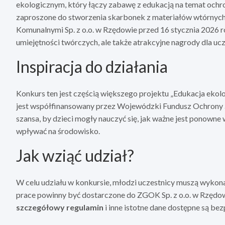
ekologicznym, który łączy zabawę z edukacją na temat ochr
zaproszone do stworzenia skarbonek z materiałów wtórnych
Komunalnymi Sp. z o.o. w Rzędowie przed 16 stycznia 2026 ro
umiejętności twórczych, ale także atrakcyjne nagrody dla uc
Inspiracja do działania
Konkurs ten jest częścią większego projektu „Edukacja eko
jest współfinansowany przez Wojewódzki Fundusz Ochrony 
szansa, by dzieci mogły nauczyć się, jak ważne jest ponown
wpływać na środowisko.
Jak wziąć udział?
W celu udziału w konkursie, młodzi uczestnicy muszą wyk
prace powinny być dostarczone do ZGOK Sp. z o.o. w Rzędowi
szczegółowy regulamin
i inne istotne dane dostępne są be