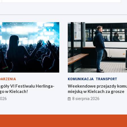
ARZENIA
KOMUNIKACJA
TRANSPORT
góły VI Festiwalu Herlinga-
Weekendowe przejazdy komu
go w Kielcach!
miejską w Kielcach za grosze
2026
8 sierpnia 2026