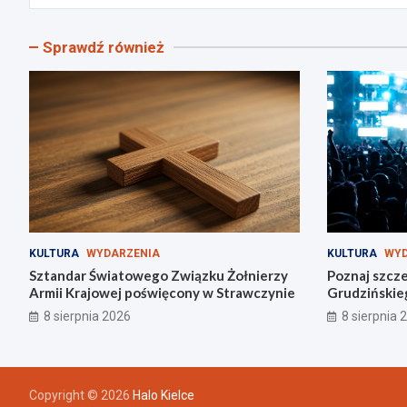
Sprawdź również
KULTURA
WYDARZENIA
KULTURA
WYD
Sztandar Światowego Związku Żołnierzy
Poznaj szcze
Armii Krajowej poświęcony w Strawczynie
Grudzińskie
8 sierpnia 2026
8 sierpnia 
Copyright © 2026
Halo Kielce