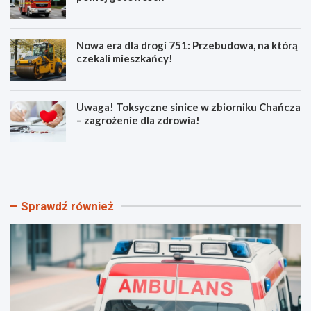
Nowa era dla drogi 751: Przebudowa, na którą
czekali mieszkańcy!
Uwaga! Toksyczne sinice w zbiorniku Chańcza
– zagrożenie dla zdrowia!
B
P
e
o
z
ż
p
a
i
r
Sprawdź również
e
y
c
w
z
ś
n
w
e
i
w
ę
a
t
k
o