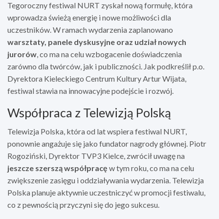
Tegoroczny festiwal NURT zyskał nową formułę, która
wprowadza świeżą energię i nowe możliwości dla
uczestników. W ramach wydarzenia zaplanowano
warsztaty, panele dyskusyjne oraz udział nowych
jurorów
, co ma na celu wzbogacenie doświadczenia
zarówno dla twórców, jak i publiczności. Jak podkreślił p.o.
Dyrektora Kieleckiego Centrum Kultury Artur Wijata,
festiwal stawia na innowacyjne podejście i rozwój.
Współpraca z Telewizją Polską
Telewizja Polska, która od lat wspiera festiwal NURT,
ponownie angażuje się jako fundator nagrody głównej. Piotr
Rogoziński, Dyrektor TVP3 Kielce, zwrócił uwagę na
jeszcze szerszą współpracę
w tym roku, co ma na celu
zwiększenie zasięgu i oddziaływania wydarzenia. Telewizja
Polska planuje aktywnie uczestniczyć w promocji festiwalu,
co z pewnością przyczyni się do jego sukcesu.