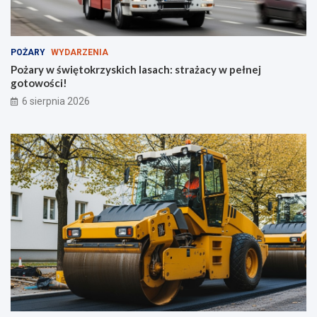
e
p
c
e
i
ł
i
n
POŻARY
WYDARZENIA
m
e
Pożary w świętokrzyskich lasach: strażacy w pełnej
ł
j
gotowości!
o
g
6 sierpnia 2026
d
o
z
t
i
o
e
w
ż
o
y
ś
c
i
!