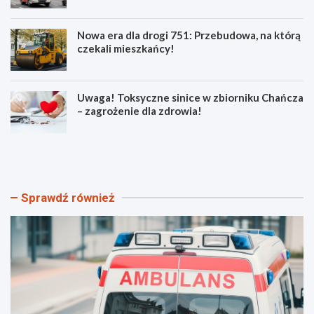
Nowa era dla drogi 751: Przebudowa, na którą
czekali mieszkańcy!
Uwaga! Toksyczne sinice w zbiorniku Chańcza
– zagrożenie dla zdrowia!
B
P
e
o
z
ż
p
a
i
r
Sprawdź również
e
y
c
w
z
ś
n
w
e
i
w
ę
a
t
k
o
a
k