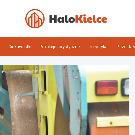
Halo 
Ciekawostki
Atrakcje turystyczne
Turystyka
Pozostał