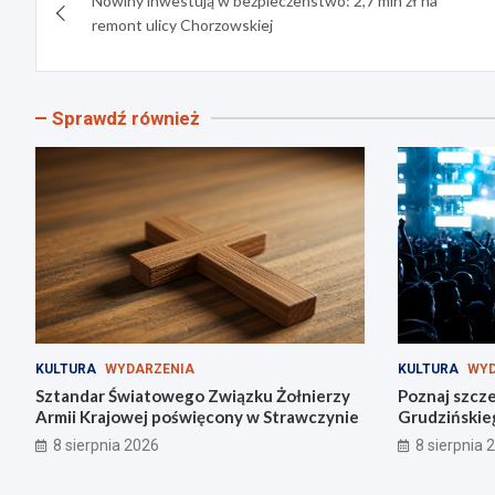
Nowiny inwestują w bezpieczeństwo: 2,7 mln zł na
wpisu
remont ulicy Chorzowskiej
Sprawdź również
KULTURA
WYDARZENIA
KULTURA
WYD
Sztandar Światowego Związku Żołnierzy
Poznaj szcze
Armii Krajowej poświęcony w Strawczynie
Grudzińskie
8 sierpnia 2026
8 sierpnia 