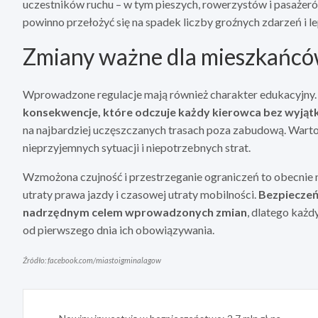
uczestników ruchu – w tym pieszych, rowerzystów i pasaże
powinno przełożyć się na spadek liczby groźnych zdarzeń i le
Zmiany ważne dla mieszkańcó
Wprowadzone regulacje mają również charakter edukacyjny
konsekwencje, które odczuje każdy kierowca bez wyjąt
na najbardziej uczęszczanych trasach poza zabudową. Warto
nieprzyjemnych sytuacji i niepotrzebnych strat.
Wzmożona czujność i przestrzeganie ograniczeń to obecnie n
utraty prawa jazdy i czasowej utraty mobilności.
Bezpieczeń
nadrzędnym celem wprowadzonych zmian
, dlatego każ
od pierwszego dnia ich obowiązywania.
Źródło: facebook.com/miastoigminalagow
Nawigacja