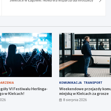
Świetlice w Łagowie: Nowa era wsparcia dla młodzieży
ARZENIA
KOMUNIKACJA
TRANSPORT
góły VI Festiwalu Herlinga-
Weekendowe przejazdy komu
go w Kielcach!
miejską w Kielcach za grosze
2026
8 sierpnia 2026