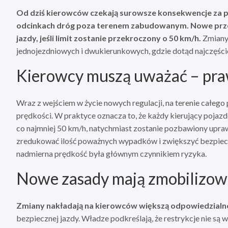
Od dziś kierowców czekają surowsze konsekwencje za 
odcinkach dróg poza terenem zabudowanym. Nowe prz
jazdy, jeśli limit zostanie przekroczony o 50 km/h.
Zmiany 
jednojezdniowych i dwukierunkowych, gdzie dotąd najczęści
Kierowcy muszą uważać – praw
Wraz z wejściem w życie nowych regulacji, na terenie całego
prędkości. W praktyce oznacza to, że każdy kierujący pojaz
co najmniej 50 km/h, natychmiast zostanie pozbawiony upra
zredukować ilość poważnych wypadków i zwiększyć bezpiecz
nadmierna prędkość była głównym czynnikiem ryzyka.
Nowe zasady mają zmobilizowa
Zmiany nakładają na kierowców większą odpowiedzialno
bezpiecznej jazdy. Władze podkreślają, że restrykcje nie s