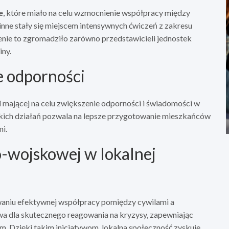
e
, które miało na celu wzmocnienie współpracy między
inne stały się miejscem intensywnych ćwiczeń z zakresu
nie to zgromadziło zarówno przedstawicieli jednostek
iny.
e odporności
i
mającej na celu zwiększenie odporności i świadomości w
akich działań pozwala na lepsze przygotowanie mieszkańców
i.
-wojskowej w lokalnej
owaniu efektywnej współpracy pomiędzy cywilami a
wa dla skutecznego reagowania na kryzysy, zapewniając
 Dzięki takim inicjatywom, lokalna społeczność zyskuje