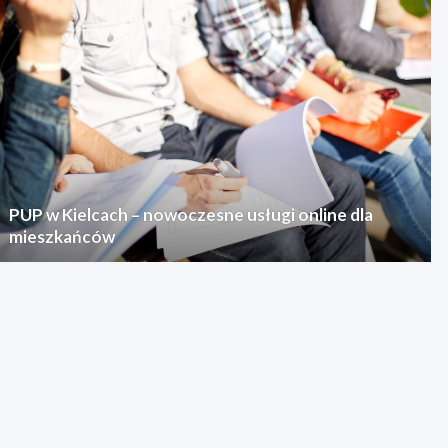
PUP w Kielcach – nowoczesne usługi online dla
mieszkańców