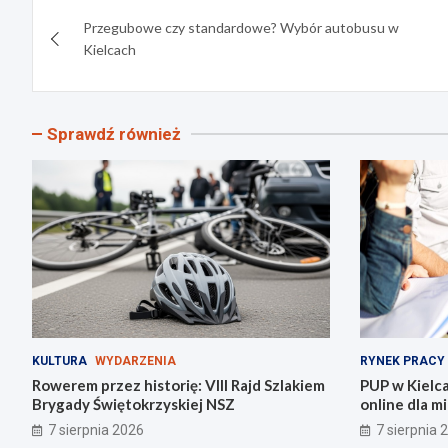
Nawigacja
Przegubowe czy standardowe? Wybór autobusu w
wpisu
Kielcach
Sprawdź również
KULTURA
WYDARZENIA
RYNEK PRACY
Rowerem przez historię: VIII Rajd Szlakiem
PUP w Kielc
Brygady Świętokrzyskiej NSZ
online dla 
7 sierpnia 2026
7 sierpnia 