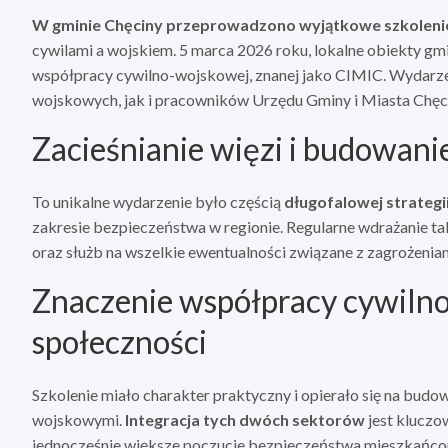
W gminie Chęciny przeprowadzono wyjątkowe szkoleni
cywilami a wojskiem. 5 marca 2026 roku, lokalne obiekty gm
współpracy cywilno-wojskowej, znanej jako CIMIC. Wydarze
wojskowych, jak i pracowników Urzędu Gminy i Miasta Chęc
Zacieśnianie więzi i budowani
To unikalne wydarzenie było częścią
długofalowej strategi
zakresie bezpieczeństwa w regionie. Regularne wdrażanie t
oraz służb na wszelkie ewentualności związane z zagrożeniam
Znaczenie współpracy cywilno
społeczności
Szkolenie miało charakter praktyczny i opierało się na bud
wojskowymi.
Integracja tych dwóch sektorów
jest kluczo
jednocześnie większe poczucie bezpieczeństwa mieszkańcom.