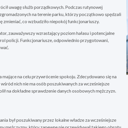
wrócił uwagę służb porządkowych. Podczas rutynowej
 zgromadzonych na terenie parku, którzy początkowo spędzali
ę zmieniać, co wzbudziło niepokój funkcjonariuszy.
tor, zauważywszy wzrastający poziom hałasu i potencjalne
ol policji. Funkcjonariusze, odpowiednio przygotowani,
ować.
nia mające na celu przywrócenie spokoju. Zdecydowano się na
e wśród nich nie ma osób poszukiwanych za wcześniejsze
zwolił na dokładne sprawdzenie danych osobowych mężczyzn.
kania był poszukiwany przez lokalne władze za wcześniejsze
any mężczyzny, który zapewne nie przewidywał takiego obrotu