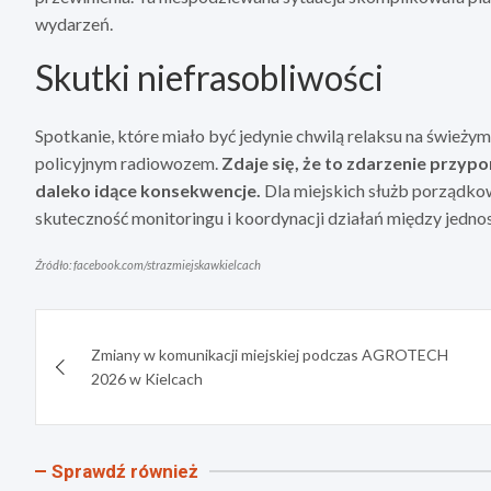
wydarzeń.
Skutki niefrasobliwości
Spotkanie, które miało być jedynie chwilą relaksu na świeży
policyjnym radiowozem.
Zdaje się, że to zdarzenie przyp
daleko idące konsekwencje.
Dla miejskich służb porządkow
skuteczność monitoringu i koordynacji działań między jedno
Źródło: facebook.com/strazmiejskawkielcach
Nawigacja
Zmiany w komunikacji miejskiej podczas AGROTECH
wpisu
2026 w Kielcach
Sprawdź również