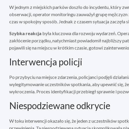
W jednym z miejskich parków doszło do incydentu, który z
obserwacji, operator monitoringu zauważył grupę mężczyzn
czas w spokojny sposób. Jednak z czasem sytuacja zaczęła si
Szybka reakcja
była kluczowa dla rozwoju wydarzeń. Opera
zakłócenie porządku, natychmiast powiadomił najbliższy patr
pojawili się na miejscu w krótkim czasie, gotowi zainterweni
Interwencja policji
Po przybyciu na miejsce zdarzenia, policjanci podjęli działa
wylegitymowanie uczestników spotkania, aby upewnić się, ż
wykroczenia. Proces identyfikacji przebiegł sprawnie i po
Niespodziewane odkrycie
W toku interwencji okazało się, że jeden z uczestników spot
przewinienia. Ta niespodziewana sytuacja skomplikowała pl