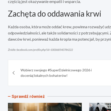
częścią jest okazywanie empatii i wsparcia.
Zachęta do oddawania krwi
Każda osoba, która może oddać krew, powinna rozważyć udzia
odpowiedzialności, ale także solidarności z potrzebującym
dawców krwi, ponieważ każda kropla ma potencjał, by przyni
Źródło: facebook.com/profile.php?id=100068540784222
Nawigacja
Wybierz swojego #SuperDzielnicowego 2026 i
wpisu
doceniaj lokalnych bohaterów!
Sprawdź również