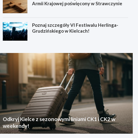
Armii Krajowej poświęcony w Strawczynie
Poznaj szczegóły VI Festiwalu Herlinga-
Grudzińskiego w Kielcach!
Odkryj Kielce z sezonowymi liniami CK1 i CK2 w
weekendy!