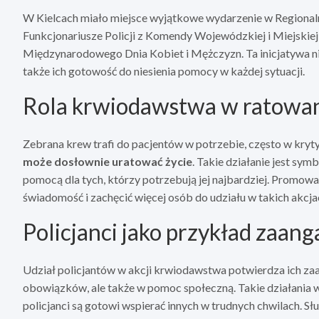
W Kielcach miało miejsce wyjątkowe wydarzenie w Regiona
Funkcjonariusze Policji z Komendy Wojewódzkiej i Miejskiej 
Międzynarodowego Dnia Kobiet i Mężczyzn. Ta inicjatywa nie
także ich gotowość do niesienia pomocy w każdej sytuacji.
Rola krwiodawstwa w ratowan
Zebrana krew trafi do pacjentów w potrzebie, często w kryt
może dosłownie uratować życie
. Takie działanie jest sym
pomocą dla tych, którzy potrzebują jej najbardziej. Promo
świadomość i zachęcić więcej osób do udziału w takich akcja
Policjanci jako przykład zaan
Udział policjantów w akcji krwiodawstwa potwierdza ich z
obowiązków, ale także w pomoc społeczną. Takie działania wz
policjanci są gotowi wspierać innych w trudnych chwilach. Służ