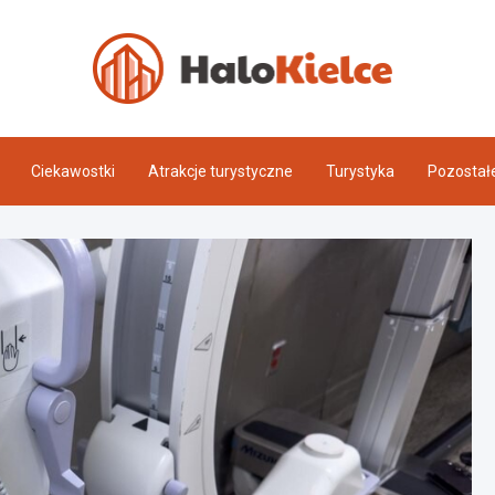
Halo 
Ciekawostki
Atrakcje turystyczne
Turystyka
Pozostał