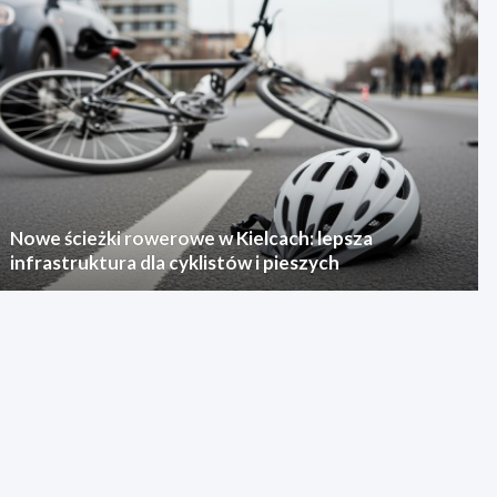
Nowe ścieżki rowerowe w Kielcach: lepsza
infrastruktura dla cyklistów i pieszych