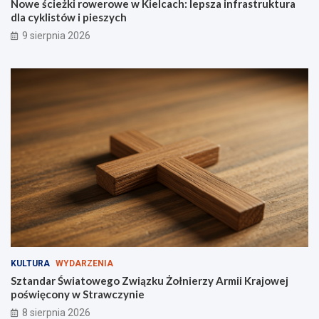
Nowe ścieżki rowerowe w Kielcach: lepsza infrastruktura
e
r
dla cyklistów i pieszych
n
u
9 sierpnia 2026
d
k
y
t
!
u
r
a
d
l
a
c
y
k
l
i
s
t
ó
w
KULTURA
WYDARZENIA
i
Sztandar Światowego Związku Żołnierzy Armii Krajowej
p
poświęcony w Strawczynie
i
e
8 sierpnia 2026