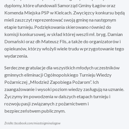
dyplomy, które ufundowali Samorząd Gminy Łagów oraz
Komenda Miejska PSP w Kielcach. Zwycięzcy konkursu będą
mieli zaszczyt reprezentować swoją gminę na następnym
etapie turnieju. Podziękowania skierowano również do
komisji konkursowej, w skład której weszli mł. bryg. Damian
Domański oraz dh Mateusz Flis, a także do organizatorów i
opiekunów, którzy włożyli wiele trudu w przygotowanie tego
wydarzenia.
Serdeczne gratulacje dla wszystkich młodych uczestników
gminnych eliminacji Ogólnopolskiego Turnieju Wiedzy
Pożarniczej „Młodzież Zapobiega Pożarom”. Ich
zaangażowanie i wysoki poziom wiedzy zasługują na uznanie.
Życzymy im powodzenia w dalszych etapach turnieju i
rozwoju pasji związanych z pożarnictwem i
bezpieczeństwem publicznym.
Źródło: facebook.com/miastoigminalagow