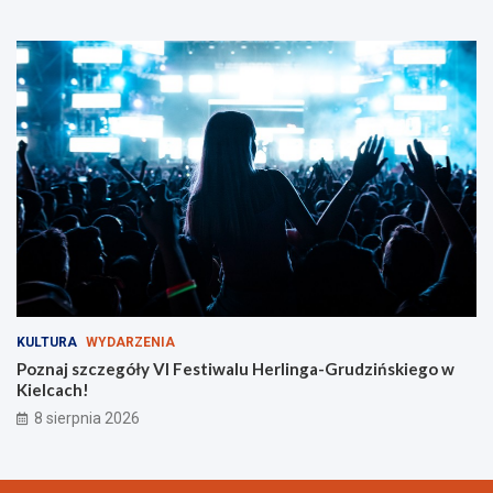
s
z
y
c
h
KULTURA
WYDARZENIA
Poznaj szczegóły VI Festiwalu Herlinga-Grudzińskiego w
Kielcach!
8 sierpnia 2026