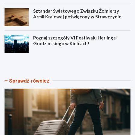
Sztandar Światowego Związku Żołnierzy
Armii Krajowej poświęcony w Strawczynie
Poznaj szczegóły VI Festiwalu Herlinga-
Grudzińskiego w Kielcach!
O
N
d
o
k
w
r
e
y
ś
Sprawdź również
j
c
K
i
i
e
e
ż
l
k
c
i
e
r
z
o
s
w
e
e