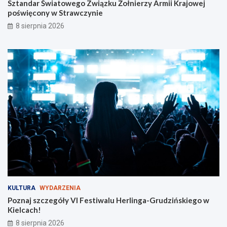
Sztandar Światowego Związku Żołnierzy Armii Krajowej
p
poświęcony w Strawczynie
i
e
8 sierpnia 2026
s
z
y
c
h
KULTURA
WYDARZENIA
Poznaj szczegóły VI Festiwalu Herlinga-Grudzińskiego w
Kielcach!
8 sierpnia 2026