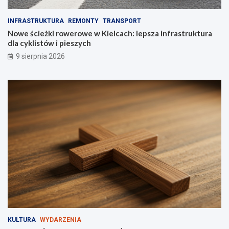
e
a
e
s
INFRASTRUKTURA
REMONTY
TRANSPORT
k
t
Nowe ścieżki rowerowe w Kielcach: lepsza infrastruktura
e
r
dla cyklistów i pieszych
n
u
9 sierpnia 2026
d
k
y
t
!
u
r
a
d
l
a
c
y
k
l
i
s
t
ó
w
KULTURA
WYDARZENIA
i