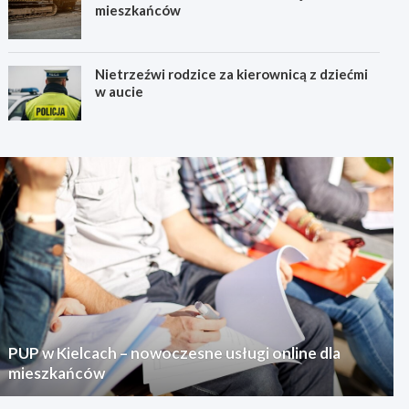
mieszkańców
Nietrzeźwi rodzice za kierownicą z dziećmi
w aucie
PUP w Kielcach – nowoczesne usługi online dla
mieszkańców