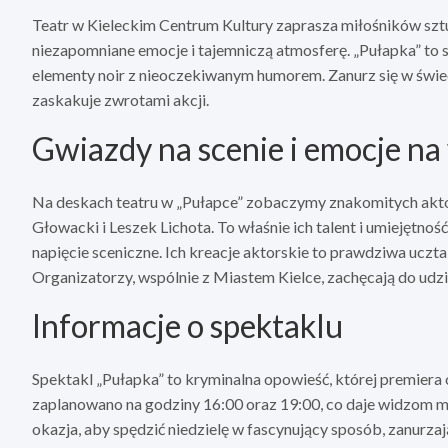
Teatr w Kieleckim Centrum Kultury zaprasza miłośników szt
niezapomniane emocje i tajemniczą atmosferę. „Pułapka” to 
elementy noir z nieoczekiwanym humorem. Zanurz się w świec
zaskakuje zwrotami akcji.
Gwiazdy na scenie i emocje na
Na deskach teatru w „Pułapce” zobaczymy znakomitych aktoró
Głowacki i Leszek Lichota. To właśnie ich talent i umiejętn
napięcie sceniczne. Ich kreacje aktorskie to prawdziwa uczt
Organizatorzy, wspólnie z Miastem Kielce, zachęcają do udzi
Informacje o spektaklu
Spektakl „Pułapka” to kryminalna opowieść, której premiera
zaplanowano na godziny 16:00 oraz 19:00, co daje widzom m
okazja, aby spędzić niedzielę w fascynujący sposób, zanurzaj