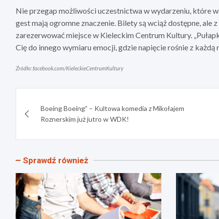
Nie przegap możliwości uczestnictwa w wydarzeniu, które wcią
gest mają ogromne znaczenie. Bilety są wciąż dostępne, ale z
zarezerwować miejsce w Kieleckim Centrum Kultury. „Pułapka”
Cię do innego wymiaru emocji, gdzie napięcie rośnie z każdą 
Źródło: facebook.com/KieleckieCentrumKultury
Nawigacja
Boeing Boeing” – Kultowa komedia z Mikołajem
wpisu
Roznerskim już jutro w WDK!
Sprawdź również