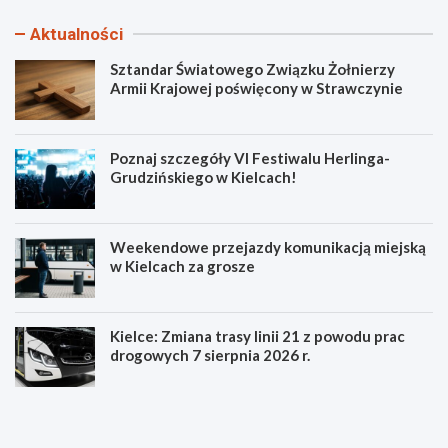
Aktualności
Sztandar Światowego Związku Żołnierzy
Armii Krajowej poświęcony w Strawczynie
Poznaj szczegóły VI Festiwalu Herlinga-
Grudzińskiego w Kielcach!
Weekendowe przejazdy komunikacją miejską
w Kielcach za grosze
Kielce: Zmiana trasy linii 21 z powodu prac
drogowych 7 sierpnia 2026 r.
S
P
z
o
t
z
a
n