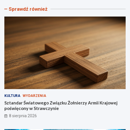
n
a
Sprawdź również
d
j
a
s
r
z
Ś
c
w
z
i
e
a
g
t
ó
o
ł
w
y
e
V
g
I
o
F
Z
e
w
s
i
t
KULTURA
WYDARZENIA
ą
i
z
w
Sztandar Światowego Związku Żołnierzy Armii Krajowej
k
a
poświęcony w Strawczynie
u
l
8 sierpnia 2026
Ż
u
o
H