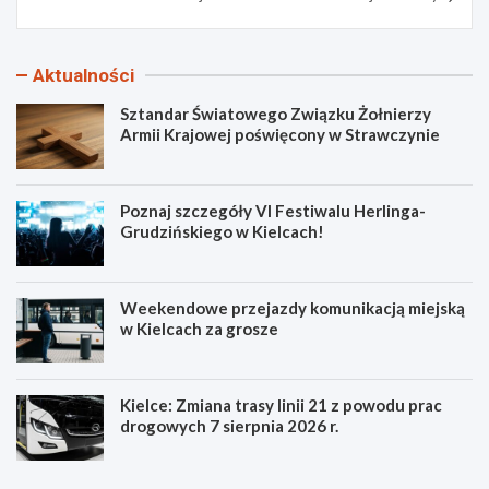
Aktualności
Sztandar Światowego Związku Żołnierzy
Armii Krajowej poświęcony w Strawczynie
Poznaj szczegóły VI Festiwalu Herlinga-
Grudzińskiego w Kielcach!
Weekendowe przejazdy komunikacją miejską
w Kielcach za grosze
Kielce: Zmiana trasy linii 21 z powodu prac
drogowych 7 sierpnia 2026 r.
S
P
z
o