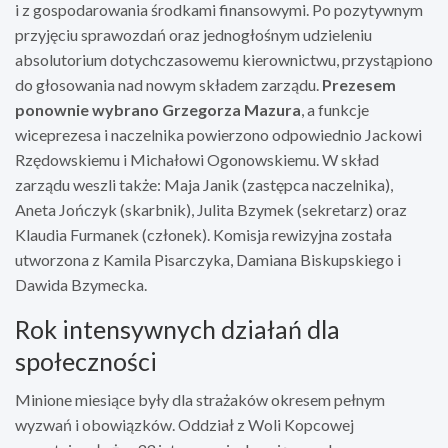
i z gospodarowania środkami finansowymi. Po pozytywnym
przyjęciu sprawozdań oraz jednogłośnym udzieleniu
absolutorium dotychczasowemu kierownictwu, przystąpiono
do głosowania nad nowym składem zarządu.
Prezesem
ponownie wybrano Grzegorza Mazura
, a funkcje
wiceprezesa i naczelnika powierzono odpowiednio Jackowi
Rzędowskiemu i Michałowi Ogonowskiemu. W skład
zarządu weszli także: Maja Janik (zastępca naczelnika),
Aneta Jończyk (skarbnik), Julita Bzymek (sekretarz) oraz
Klaudia Furmanek (członek). Komisja rewizyjna została
utworzona z Kamila Pisarczyka, Damiana Biskupskiego i
Dawida Bzymecka.
Rok intensywnych działań dla
społeczności
Minione miesiące były dla strażaków okresem pełnym
wyzwań i obowiązków. Oddział z Woli Kopcowej