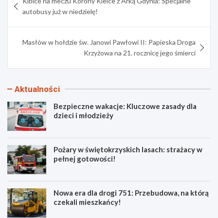
Kibice na meczu Korony Kielce z Arką Gdynia: Specjalne
wpisu
autobusy już w niedzielę!
Masłów w hołdzie św. Janowi Pawłowi II: Papieska Droga
Krzyżowa na 21. rocznicę jego śmierci
Aktualności
Bezpieczne wakacje: Kluczowe zasady dla
dzieci i młodzieży
Pożary w świętokrzyskich lasach: strażacy w
pełnej gotowości!
Nowa era dla drogi 751: Przebudowa, na którą
czekali mieszkańcy!