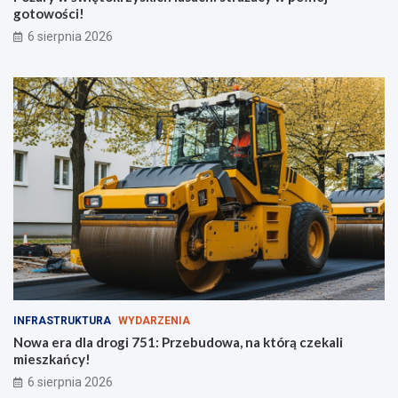
ł
j
gotowości!
o
g
6 sierpnia 2026
d
o
z
t
i
o
e
w
ż
o
y
ś
c
i
!
INFRASTRUKTURA
WYDARZENIA
Nowa era dla drogi 751: Przebudowa, na którą czekali
mieszkańcy!
6 sierpnia 2026